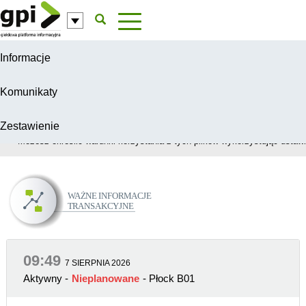
Przejdź do komentarzy
Informacje
Komunikaty
Zestawienie
W celu świadczenia usług na najwyższym poziomie, serwis GPI wykorzys
Możesz określić warunki korzystania z tych plików wykorzystując ustawie
Ważne Informacje Transakcyjne
09:49
7 SIERPNIA 2026
Aktywny
-
Nieplanowane
- Płock B01