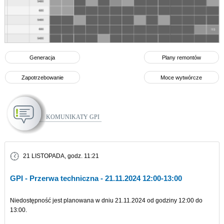
Generacja
Plany remontów
Zapotrzebowanie
Moce wytwórcze
Komunikaty GPI
21 LISTOPADA
, godz. 11:21
14 
- Przerwa techniczna - 21.11.2024 12:00-13:00
Informa
stępność jest planowana w dniu 21.11.2024 od godziny 12:00 do
Informuje
.
systemie 