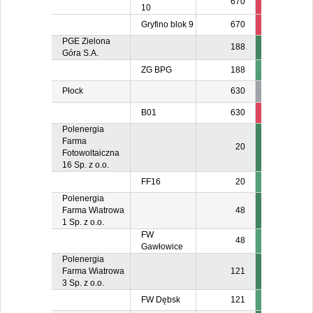
670
37
4
10
Gryfino blok 9
670
37
67
PGE Zielona
188
Góra S.A.
ZG BPG
188
Płock
630
B01
630
170
16
Polenergia
Farma
20
Fotowoltaiczna
16 Sp. z o.o.
FF16
20
Polenergia
Farma Wiatrowa
48
1 Sp. z o.o.
FW
48
Gawłowice
Polenergia
Farma Wiatrowa
121
3 Sp. z o.o.
FW Dębsk
121