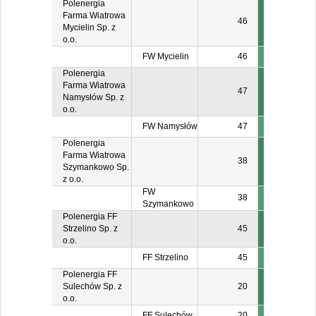
Polenergia
Farma Wiatrowa
46
Mycielin Sp. z
o.o.
FW Mycielin
46
Polenergia
Farma Wiatrowa
47
Namysłów Sp. z
o.o.
FW Namysłów
47
Polenergia
Farma Wiatrowa
38
Szymankowo Sp.
z o.o.
FW
38
Szymankowo
Polenergia FF
Strzelino Sp. z
45
o.o.
FF Strzelino
45
Polenergia FF
Sulechów Sp. z
20
o.o.
FF Sulechów
20