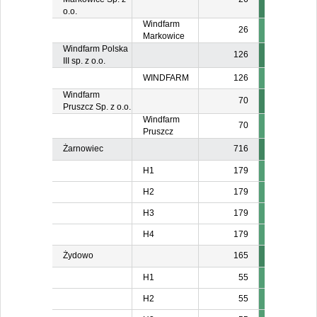
o.o.
Windfarm
26
Markowice
Windfarm Polska
126
III sp. z o.o.
WINDFARM
126
Windfarm
70
Pruszcz Sp. z o.o.
Windfarm
70
Pruszcz
Żarnowiec
716
H1
179
H2
179
H3
179
H4
179
Żydowo
165
H1
55
H2
55