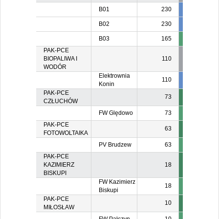
B01
230
230
23
B02
230
20
2
B03
165
16
PAK-PCE
BIOPALIWA I
110
WODÓR
Elektrownia
110
55
5
Konin
PAK-PCE
73
CZŁUCHÓW
FW Ględowo
73
PAK-PCE
63
FOTOWOLTAIKA
PV Brudzew
63
PAK-PCE
KAZIMIERZ
18
BISKUPI
FW Kazimierz
18
Biskupi
PAK-PCE
10
MIŁOSŁAW