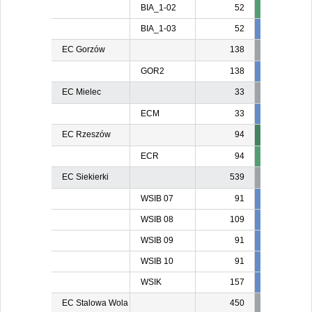
BIA_1-02
52
BIA_1-03
52
52
5
EC Gorzów
138
GOR2
138
138
13
EC Mielec
33
ECM
33
24
2
EC Rzeszów
94
ECR
94
EC Siekierki
539
WSIB 07
91
91
9
WSIB 08
109
109
10
WSIB 09
91
91
WSIB 10
91
91
9
WSIK
157
157
15
EC Stalowa Wola
450