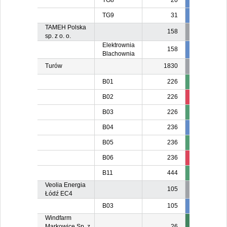
TG8
20
20
2
TG9
31
31
3
TAMEH Polska
158
sp. z o. o.
Elektrownia
158
80
8
Blachownia
Turów
1830
B01
226
B02
226
125
B03
226
B04
236
236
23
B05
236
12
B06
236
9
12
B11
444
17
Veolia Energia
105
Łódź EC4
B03
105
105
10
Windfarm
Markowice Sp. z
26