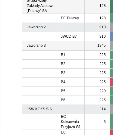
Grupa Azoty
Zakłady Azotowe
128
„Puławy” SA
EC Puławy
128
Jaworzno 2
910
JWCD B7
910
834
83
Jaworzno 3
1345
B1
225
B2
225
B3
225
B4
225
211
21
B5
220
B6
225
JSW KOKS S.A.
114
EC
Koksownia
6
Przyjaźń G1
EC