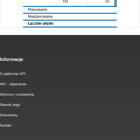
H3
55
Planowane
7928
69
Nieplanowane
4314
47
Łącznie ubytki
12242
11
Informacje
O platformie GPI
WIT - objaśnienia
Wykresy i zestawienia
Słownik pojęć
Dokumenty
Kontakt