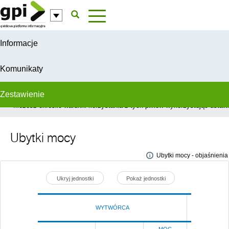
Przejdź do komentarzy
Informacje
Komunikaty
Zestawienie
W celu świadczenia usług na najwyższym poziomie, serwis GPI wykorzys
Możesz określić warunki korzystania z tych plików wykorzystując ustawie
Ubytki mocy
Ubytki mocy - objaśnienia
Ukryj jednostki
Pokaż jednostki
WYTWÓRCA
Poprze