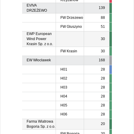
Krzyżanów
EVIVA
139
DRZEŻEWO
FW Drzezewo
88
FW Gluszyno
51
EWP European
Wind Power
30
Krasin Sp. z o.o.
FW Krasin
30
EW Włocławek
168
H01
28
28
2
H02
28
H03
28
H04
28
H05
28
H06
28
Farma Wiatrowa
20
Bogoria Sp. z o.o.
FW Bogoria
20