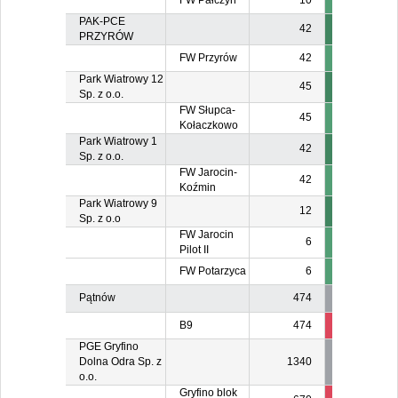
FW Pałczyn
10
PAK-PCE
42
PRZYRÓW
FW Przyrów
42
Park Wiatrowy 12
45
Sp. z o.o.
FW Słupca-
45
Kołaczkowo
Park Wiatrowy 1
42
Sp. z o.o.
FW Jarocin-
42
Koźmin
Park Wiatrowy 9
12
Sp. z o.o
FW Jarocin
6
Pilot II
FW Potarzyca
6
Pątnów
474
B9
474
474
47
PGE Gryfino
Dolna Odra Sp. z
1340
o.o.
Gryfino blok