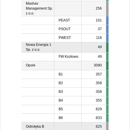
Mashav
Management Sp.
256
z o.o.
PEAST
101
101
10
PSOUT
37
37
3
PWEST
118
118
11
Nowa Energia 1
49
Sp. z o.o.
FW Kozłowo
49
Opole
3090
B1
357
B2
358
B3
358
B4
355
B5
829
B6
833
Ostrołęka B
625