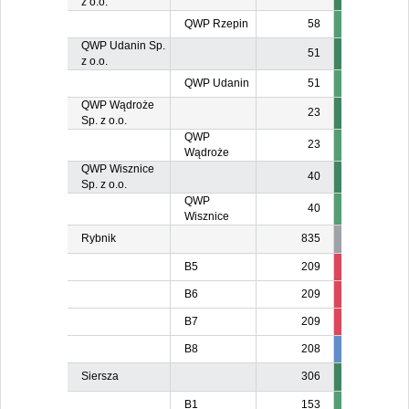
z o.o.
QWP Rzepin
58
QWP Udanin Sp.
51
z o.o.
QWP Udanin
51
QWP Wądroże
23
Sp. z o.o.
QWP
23
Wądroże
QWP Wisznice
40
Sp. z o.o.
QWP
40
Wisznice
Rybnik
835
B5
209
84
8
B6
209
84
8
B7
209
8
8
B8
208
208
20
Siersza
306
B1
153