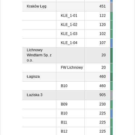
Kraków Łęg
451
KLE_1-01
122
KLE_1-02
120
KLE_1-03
102
KLE_1-04
107
107
10
Lichnowy
Windfarm Sp. z
20
o.o.
FW Lichnowy
20
Łagisza
460
B10
460
Łaziska 3
905
B09
230
B10
225
211
B11
225
B12
225