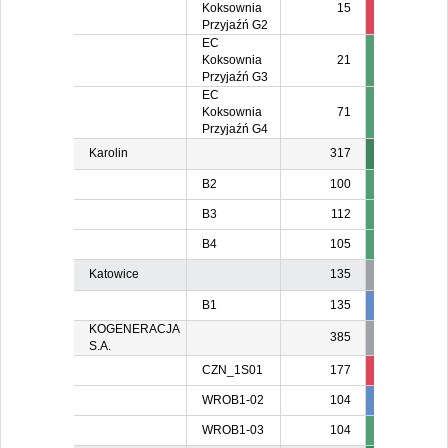
Koksownia
15
15
1
Przyjaźń G2
EC
Koksownia
21
Przyjaźń G3
EC
Koksownia
71
Przyjaźń G4
Karolin
317
B2
100
B3
112
B4
105
Katowice
135
B1
135
135
13
KOGENERACJA
385
S.A.
CZN_1S01
177
136
WROB1-02
104
104
10
WROB1-03
104