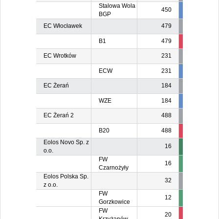
Stalowa Wola
450
450
BGP
EC Włocławek
479
B1
479
59
7
EC Wrotków
231
ECW
231
231
23
EC Żerań
184
WZE
184
184
18
EC Żerań 2
488
B20
488
488
48
Eolos Novo Sp. z
16
o.o.
FW
16
Czarnożyły
Eolos Polska Sp.
32
z o.o.
FW
12
Gorzkowice
FW
20
2
2