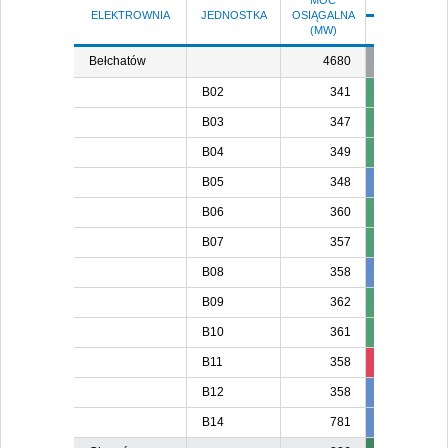
MOC
ELEKTROWNIA
JEDNOSTKA
OSIĄGALNA
(MW)
SO 8
N 
Bełchatów
4680
B02
341
B03
347
B04
349
B05
348
348
34
B06
360
B07
357
B08
358
358
35
B09
362
B10
361
B11
358
80
B12
358
358
B14
781
781
78