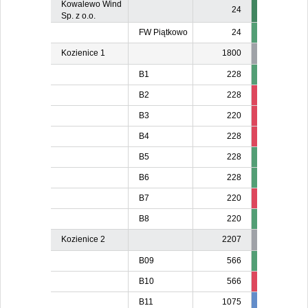
Kowalewo Wind
24
Sp. z o.o.
FW Piątkowo
24
Kozienice 1
1800
B1
228
B2
228
210
21
B3
220
206
20
B4
228
213
21
B5
228
B6
228
B7
220
203
20
B8
220
Kozienice 2
2207
B09
566
B10
566
534
53
B11
1075
981
98