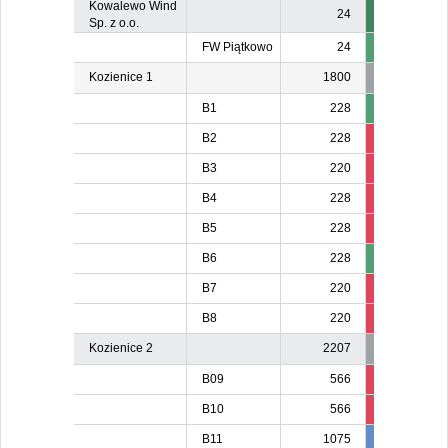
Kowalewo Wind
24
Sp. z o.o.
FW Piątkowo
24
Kozienice 1
1800
B1
228
B2
228
210
21
B3
220
206
20
B4
228
213
21
B5
228
213
21
B6
228
B7
220
203
20
B8
220
206
20
Kozienice 2
2207
B09
566
150
B10
566
180
B11
1075
981
98