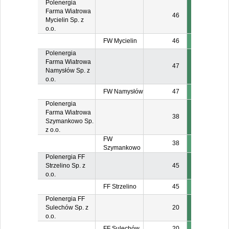
Polenergia
Farma Wiatrowa
46
Mycielin Sp. z
o.o.
FW Mycielin
46
Polenergia
Farma Wiatrowa
47
Namysłów Sp. z
o.o.
FW Namysłów
47
Polenergia
Farma Wiatrowa
38
Szymankowo Sp.
z o.o.
FW
38
Szymankowo
Polenergia FF
Strzelino Sp. z
45
o.o.
FF Strzelino
45
Polenergia FF
Sulechów Sp. z
20
o.o.
FF Sulechów
20