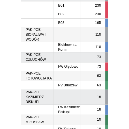
B01
230
70
B02
230
40
B03
165
23
PAK-PCE
BIOPALIWA I
110
WODÓR
Elektrownia
110
55
5
Konin
PAK-PCE
73
CZŁUCHÓW
FW Ględowo
73
4
2
PAK-PCE
63
FOTOWOLTAIKA
PV Brudzew
63
PAK-PCE
KAZIMIERZ
18
BISKUPI
FW Kazimierz
18
3
Biskupi
PAK-PCE
10
MIŁOSŁAW