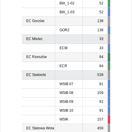
BIA_1-02
52
BIA_1-03
52
52
5
EC Gorzów
138
GOR2
138
138
13
EC Mielec
33
ECM
33
24
2
EC Rzeszów
94
ECR
94
EC Siekierki
539
WSIB 07
91
91
9
WSIB 08
109
109
10
WSIB 09
91
91
9
WSIB 10
91
91
9
WSIK
157
129
12
EC Stalowa Wola
450