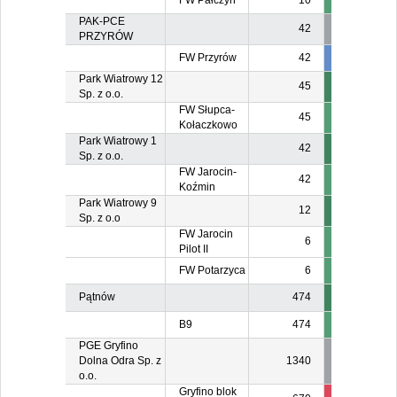
FW Pałczyn
10
PAK-PCE
42
PRZYRÓW
FW Przyrów
42
3
3
Park Wiatrowy 12
45
Sp. z o.o.
FW Słupca-
45
Kołaczkowo
Park Wiatrowy 1
42
Sp. z o.o.
FW Jarocin-
42
Koźmin
Park Wiatrowy 9
12
Sp. z o.o
FW Jarocin
6
Pilot II
FW Potarzyca
6
Pątnów
474
B9
474
PGE Gryfino
Dolna Odra Sp. z
1340
o.o.
Gryfino blok