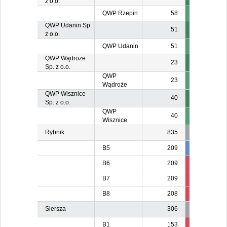
z o.o.
QWP Rzepin
58
QWP Udanin Sp.
51
z o.o.
QWP Udanin
51
QWP Wądroże
23
Sp. z o.o.
QWP
23
Wądroże
QWP Wisznice
40
Sp. z o.o.
QWP
40
Wisznice
Rybnik
835
B5
209
209
B6
209
84
B7
209
8
B8
208
208
20
Siersza
306
B1
153
139