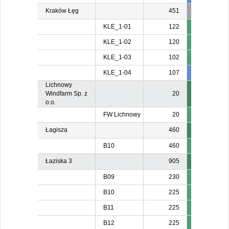
Kraków Łęg
451
KLE_1-01
122
KLE_1-02
120
KLE_1-03
102
KLE_1-04
107
107
10
Lichnowy
Windfarm Sp. z
20
o.o.
FW Lichnowy
20
Łagisza
460
B10
460
Łaziska 3
905
B09
230
B10
225
B11
225
B12
225