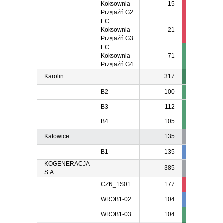
Koksownia
15
15
Przyjaźń G2
EC
Koksownia
21
21
Przyjaźń G3
EC
Koksownia
71
Przyjaźń G4
Karolin
317
B2
100
B3
112
B4
105
Katowice
135
B1
135
135
13
KOGENERACJA
385
S.A.
CZN_1S01
177
136
13
WROB1-02
104
104
10
WROB1-03
104