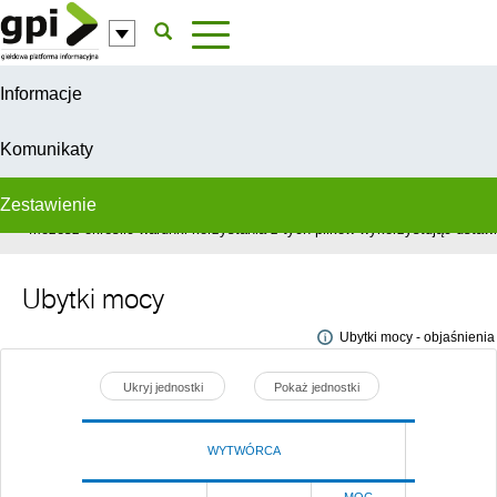
Przejdź do komentarzy
Informacje
Komunikaty
Zestawienie
W celu świadczenia usług na najwyższym poziomie, serwis GPI wykorzys
Możesz określić warunki korzystania z tych plików wykorzystując ustawie
Ubytki mocy
Ubytki mocy - objaśnienia
Ukryj jednostki
Pokaż jednostki
WYTWÓRCA
Poprze