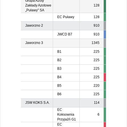
Grupa Azoty
Zakłady Azotowe
128
„Puławy” SA
EC Puławy
128
Jaworzno 2
910
JWCD B7
910
834
83
Jaworzno 3
1345
B1
225
B2
225
B3
225
B4
225
211
21
B5
220
B6
225
JSW KOKS S.A.
114
EC
Koksownia
6
Przyjaźń G1
EC