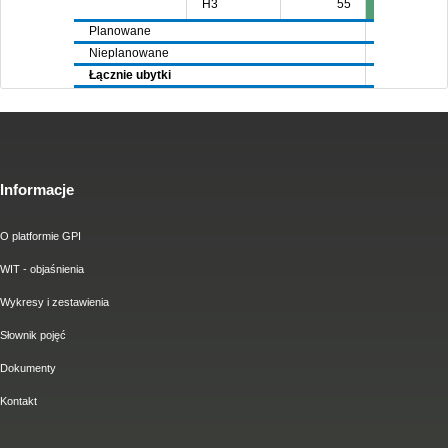
H3
55
Planowane
6937
60
Nieplanowane
5025
37
Łącznie ubytki
11962
98
Informacje
O platformie GPI
WIT - objaśnienia
Wykresy i zestawienia
Słownik pojęć
Dokumenty
Kontakt