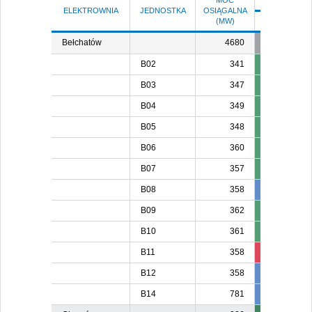
MOC
ELEKTROWNIA
JEDNOSTKA
OSIĄGALNA
(MW)
CZ 6
PT 
Bełchatów
4680
B02
341
B03
347
B04
349
B05
348
B06
360
B07
357
B08
358
358
35
B09
362
B10
361
B11
358
80
B12
358
358
35
B14
781
781
78