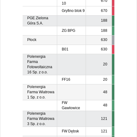
670
56
3
10
Gryfino blok 9
670
55
3
PGE Zielona
188
Góra S.A.
ZG BPG
188
Płock
630
B01
630
185
16
Polenergia
Farma
20
Fotowoltaiczna
16 Sp. z o.o.
FF16
20
Polenergia
Farma Wiatrowa
48
1 Sp. z o.o.
FW
48
Gawłowice
Polenergia
Farma Wiatrowa
121
3 Sp. z o.o.
FW Dębsk
121