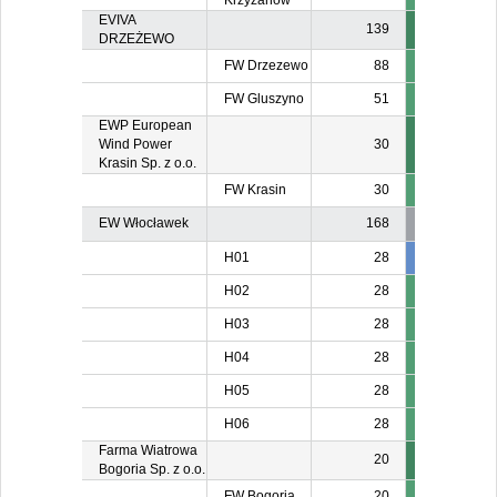
Krzyżanów
EVIVA
139
DRZEŻEWO
FW Drzezewo
88
FW Gluszyno
51
EWP European
Wind Power
30
Krasin Sp. z o.o.
FW Krasin
30
EW Włocławek
168
H01
28
28
2
H02
28
H03
28
H04
28
H05
28
H06
28
Farma Wiatrowa
20
Bogoria Sp. z o.o.
FW Bogoria
20