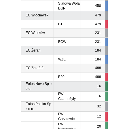
Stalowa Wola
450
450
45
BGP
EC Włocławek
479
B1
479
79
6
EC Wrotków
231
ECW
231
231
23
EC Żerań
184
WZE
184
184
18
EC Żerań 2
488
B20
488
488
48
Eolos Novo Sp. z
16
o.o.
FW
16
Czarnożyły
Eolos Polska Sp.
32
z o.o.
FW
12
2
Gorzkowice
FW
20