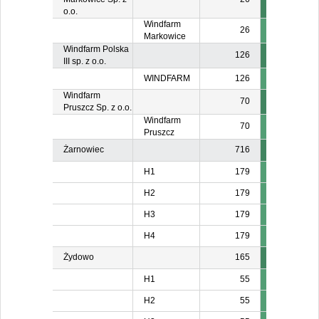
o.o.
Windfarm
26
Markowice
Windfarm Polska
126
III sp. z o.o.
WINDFARM
126
Windfarm
70
Pruszcz Sp. z o.o.
Windfarm
70
Pruszcz
Żarnowiec
716
H1
179
H2
179
H3
179
H4
179
Żydowo
165
H1
55
H2
55