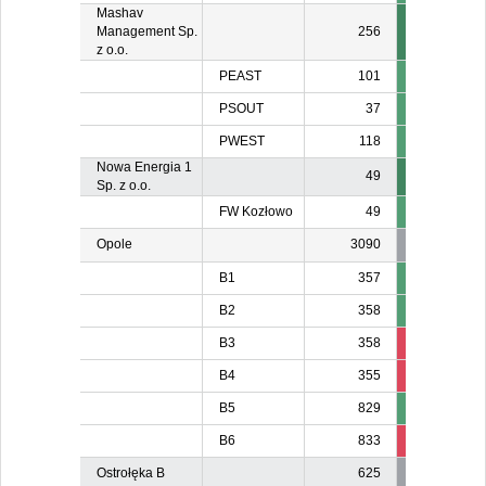
Mashav
Management Sp.
256
z o.o.
PEAST
101
PSOUT
37
PWEST
118
Nowa Energia 1
49
Sp. z o.o.
FW Kozłowo
49
Opole
3090
B1
357
B2
358
B3
358
40
B4
355
10
B5
829
B6
833
20
Ostrołęka B
625