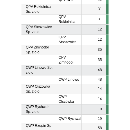
QPV Rokietnica
31
Sp. z o.o.
QPV
31
Rokietnica
QPV Stoszowice
12
Sp. z o.o.
QPV
12
Stoszowice
QPV Zimnodół
35
Sp. z o.o.
QPV
35
Zimnodół
QWP Linowo Sp.
48
z o.o.
QWP Linowo
48
QWP Olszówka
14
Sp. z o.o.
QWP
14
Olszówka
QWP Rychwał
19
Sp. z o.o.
QWP Rychwał
19
QWP Rzepin Sp.
58