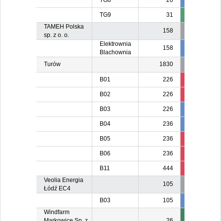
TG8
20
20
2
TG9
31
TAMEH Polska
158
sp. z o. o.
Elektrownia
158
80
8
Blachownia
Turów
1830
B01
226
134
8
B02
226
38
12
B03
226
226
22
B04
236
236
23
B05
236
27
8
B06
236
84
8
B11
444
131
17
Veolia Energia
105
Łódź EC4
B03
105
105
10
Windfarm
Markowice Sp. z
26