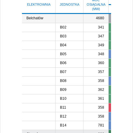
MOC
ELEKTROWNIA
JEDNOSTKA
OSIĄGALNA
(MW)
SO 8
N 
Bełchatów
4680
B02
341
B03
347
B04
349
B05
348
348
B06
360
B07
357
B08
358
358
35
B09
362
B10
361
B11
358
80
B12
358
358
B14
781
781
78