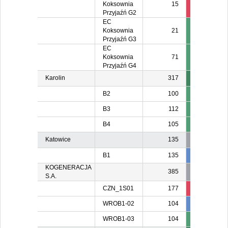
Koksownia
15
15
1
Przyjaźń G2
EC
Koksownia
21
Przyjaźń G3
EC
Koksownia
71
Przyjaźń G4
Karolin
317
B2
100
B3
112
B4
105
Katowice
135
B1
135
135
13
KOGENERACJA
385
S.A.
CZN_1S01
177
136
WROB1-02
104
104
10
WROB1-03
104