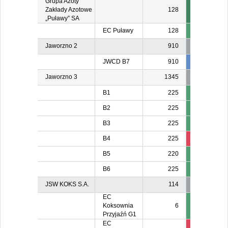
Grupa Azoty
Zakłady Azotowe
128
„Puławy” SA
EC Puławy
128
Jaworzno 2
910
JWCD B7
910
834
83
Jaworzno 3
1345
B1
225
B2
225
B3
225
B4
225
211
21
B5
220
B6
225
JSW KOKS S.A.
114
EC
Koksownia
6
Przyjaźń G1
EC