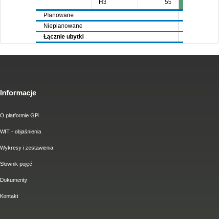
H3
55
Planowane
7720
65
Nieplanowane
4304
44
Łącznie ubytki
12024
109
Informacje
O platformie GPI
WIT - objaśnienia
Wykresy i zestawienia
Słownik pojęć
Dokumenty
Kontakt