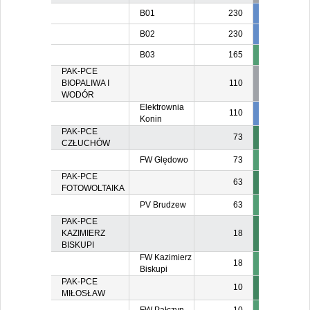
B01
230
230
23
B02
230
20
2
B03
165
16
PAK-PCE
BIOPALIWA I
110
WODÓR
Elektrownia
110
55
5
Konin
PAK-PCE
73
CZŁUCHÓW
FW Ględowo
73
PAK-PCE
63
FOTOWOLTAIKA
PV Brudzew
63
PAK-PCE
KAZIMIERZ
18
BISKUPI
FW Kazimierz
18
Biskupi
PAK-PCE
10
MIŁOSŁAW