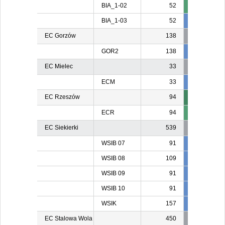
BIA_1-02
52
BIA_1-03
52
52
5
EC Gorzów
138
GOR2
138
138
13
EC Mielec
33
ECM
33
24
2
EC Rzeszów
94
ECR
94
EC Siekierki
539
WSIB 07
91
91
9
WSIB 08
109
109
10
WSIB 09
91
91
9
WSIB 10
91
91
9
WSIK
157
157
15
EC Stalowa Wola
450