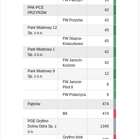
FW Pałczyn
10
PAK-PCE
42
PRZYRÓW
FW Przyrów
42
Park Wiatrowy 12
45
Sp. z o.o.
FW Słupca-
45
Kołaczkowo
Park Wiatrowy 1
42
Sp. z o.o.
FW Jarocin-
42
Koźmin
Park Wiatrowy 9
12
Sp. z o.o
FW Jarocin
6
Pilot II
FW Potarzyca
6
Pątnów
474
B9
474
474
47
PGE Gryfino
Dolna Odra Sp. z
1340
o.o.
Gryfino blok