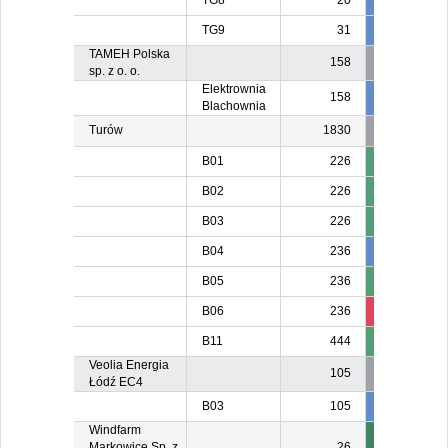
TG8
20
20
2
TG9
31
31
3
TAMEH Polska
158
sp. z o. o.
Elektrownia
158
80
8
Blachownia
Turów
1830
B01
226
11
B02
226
11
B03
226
B04
236
236
23
B05
236
13
B06
236
114
13
B11
444
22
Veolia Energia
105
Łódź EC4
B03
105
105
10
Windfarm
Markowice Sp. z
26