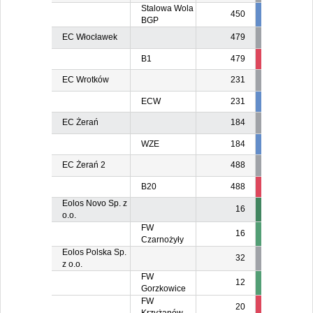
Stalowa Wola
450
450
BGP
EC Włocławek
479
B1
479
69
7
EC Wrotków
231
ECW
231
231
23
EC Żerań
184
WZE
184
184
18
EC Żerań 2
488
B20
488
488
48
Eolos Novo Sp. z
16
o.o.
FW
16
Czarnożyły
Eolos Polska Sp.
32
z o.o.
FW
12
Gorzkowice
FW
20
2