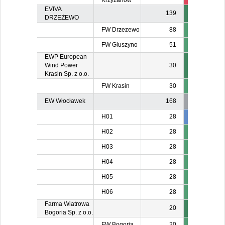
Krzyżanów
EVIVA
139
DRZEŻEWO
FW Drzezewo
88
FW Gluszyno
51
EWP European
Wind Power
30
Krasin Sp. z o.o.
FW Krasin
30
EW Włocławek
168
H01
28
28
2
H02
28
H03
28
H04
28
H05
28
H06
28
Farma Wiatrowa
20
Bogoria Sp. z o.o.
FW Bogoria
20