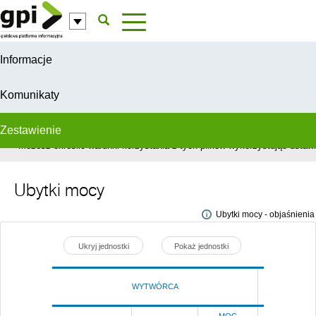
Przejdź do komentarzy
Informacje
Komunikaty
Zestawienie
W celu świadczenia usług na najwyższym poziomie, serwis GPI wykorzys
Możesz określić warunki korzystania z tych plików wykorzystując ustawie
Ubytki mocy
Ubytki mocy - objaśnienia
Ukryj jednostki
Pokaż jednostki
WYTWÓRCA
Poprze