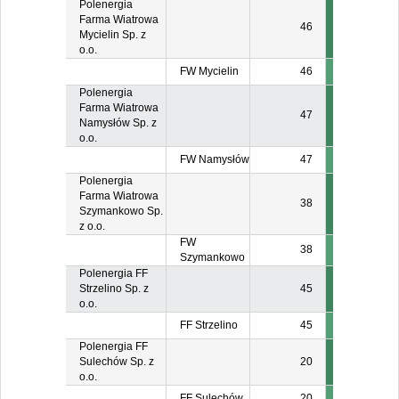
Polenergia
Farma Wiatrowa
46
Mycielin Sp. z
o.o.
FW Mycielin
46
Polenergia
Farma Wiatrowa
47
Namysłów Sp. z
o.o.
FW Namysłów
47
Polenergia
Farma Wiatrowa
38
Szymankowo Sp.
z o.o.
FW
38
Szymankowo
Polenergia FF
Strzelino Sp. z
45
o.o.
FF Strzelino
45
Polenergia FF
Sulechów Sp. z
20
o.o.
FF Sulechów
20