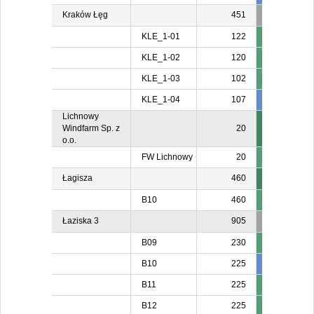
Kraków Łęg
451
KLE_1-01
122
KLE_1-02
120
KLE_1-03
102
KLE_1-04
107
107
10
Lichnowy
Windfarm Sp. z
20
o.o.
FW Lichnowy
20
Łagisza
460
B10
460
Łaziska 3
905
B09
230
B10
225
211
B11
225
B12
225