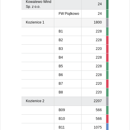
Kowalewo Wind
24
Sp. z o.o.
FW Piątkowo
24
Kozienice 1
1800
B1
228
B2
228
210
21
B3
220
206
20
B4
228
213
21
B5
228
B6
228
B7
220
203
20
B8
220
Kozienice 2
2207
B09
566
B10
566
534
53
B11
1075
981
98