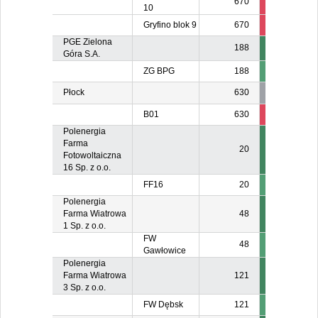
670
37
6
10
Gryfino blok 9
670
37
5
PGE Zielona
188
Góra S.A.
ZG BPG
188
Płock
630
B01
630
170
15
Polenergia
Farma
20
Fotowoltaiczna
16 Sp. z o.o.
FF16
20
Polenergia
Farma Wiatrowa
48
1 Sp. z o.o.
FW
48
Gawłowice
Polenergia
Farma Wiatrowa
121
3 Sp. z o.o.
FW Dębsk
121