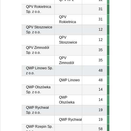
QPV Rokietnica
31
Sp. z o.o.
QPV
31
Rokietnica
QPV Stoszowice
12
Sp. z o.o.
QPV
12
Stoszowice
QPV Zimnodół
35
Sp. z o.o.
QPV
35
Zimnodół
QWP Linowo Sp.
48
z o.o.
QWP Linowo
48
QWP Olszówka
14
Sp. z o.o.
QWP
14
Olszówka
QWP Rychwał
19
Sp. z o.o.
QWP Rychwał
19
QWP Rzepin Sp.
58