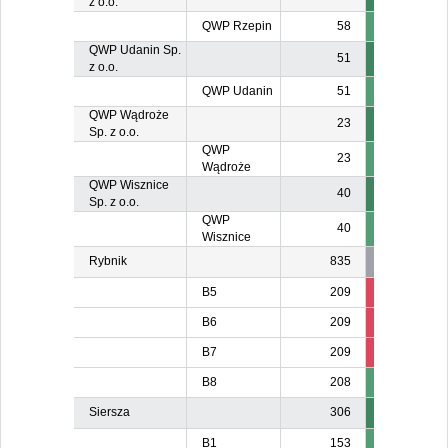
z o.o.
QWP Rzepin
58
QWP Udanin Sp.
51
z o.o.
QWP Udanin
51
QWP Wądroże
23
Sp. z o.o.
QWP
23
Wądroże
QWP Wisznice
40
Sp. z o.o.
QWP
40
Wisznice
Rybnik
835
B5
209
84
8
B6
209
84
8
B7
209
8
8
B8
208
Siersza
306
B1
153