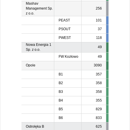
Mashav
Management Sp.
256
z o.o.
PEAST
101
101
10
PSOUT
37
37
3
PWEST
118
118
11
Nowa Energia 1
49
Sp. z o.o.
FW Kozłowo
49
Opole
3090
B1
357
B2
358
B3
358
B4
355
B5
829
B6
833
Ostrołęka B
625