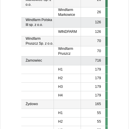
o.o.
Windfarm
26
Markowice
Windfarm Polska
126
III sp. z o.o.
WINDFARM
126
Windfarm
70
Pruszcz Sp. z o.o.
Windfarm
70
Pruszcz
Żarnowiec
716
H1
179
H2
179
H3
179
H4
179
Żydowo
165
H1
55
H2
55