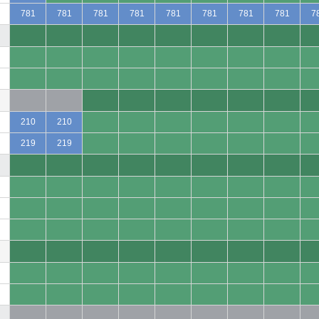
781
781
781
781
781
781
781
781
7
210
210
219
219