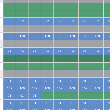
52
52
52
52
52
52
52
52
5
138
138
138
138
138
138
138
138
1
24
24
24
24
24
24
24
24
2
91
91
91
91
91
91
91
91
9
109
109
109
109
109
109
109
109
1
91
91
91
91
91
91
91
91
91
91
91
9