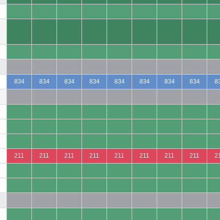
834
834
834
834
834
834
834
834
8
211
211
211
211
211
211
211
211
2