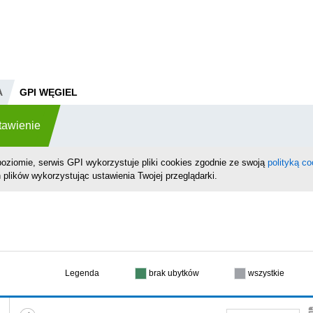
A
GPI WĘGIEL
tawienie
oziomie, serwis GPI wykorzystuje pliki cookies zgodnie ze swoją
polityką co
 plików wykorzystując ustawienia Twojej przeglądarki.
Legenda
brak ubytków
wszystkie