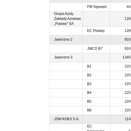
FW Sępopol
44
Grupa Azoty
Zakłady Azotowe
128
„Puławy” SA
EC Puławy
128
Jaworzno 2
910
JWCD B7
910
Jaworzno 3
1345
B1
225
B2
225
B3
225
B4
225
B5
220
B6
225
JSW KOKS S.A.
114
EC