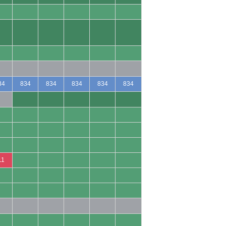
34
834
834
834
834
834
11