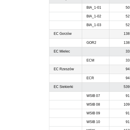
BIA_1-01
50
BIA_1-02
52
BIA_1-03
52
EC Gorzów
138
GOR2
138
EC Mielec
33
ECM
33
EC Rzeszów
94
ECR
94
EC Siekierki
539
WSIB 07
91
WSIB 08
109
WSIB 09
91
WSIB 10
91