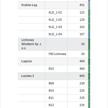
Kraków Łęg
451
KLE_1-01
122
KLE_1-02
120
KLE_1-03
102
KLE_1-04
107
107
10
Lichnowy
Windfarm Sp. z
20
o.o.
FW Lichnowy
20
Łagisza
460
B10
460
Łaziska 3
905
B09
230
B10
225
B11
225
B12
225