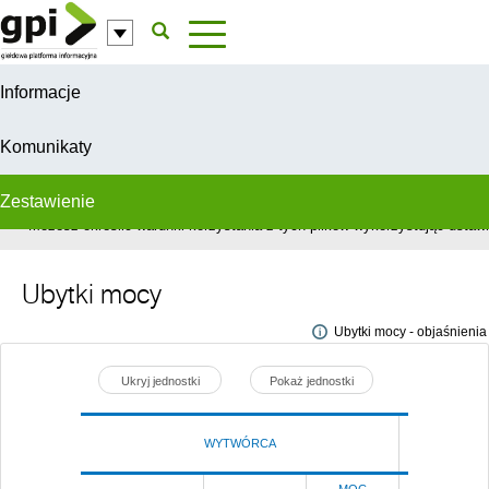
Przejdź do komentarzy
Informacje
Komunikaty
Zestawienie
W celu świadczenia usług na najwyższym poziomie, serwis GPI wykorzys
Możesz określić warunki korzystania z tych plików wykorzystując ustawie
Ubytki mocy
Ubytki mocy - objaśnienia
Ukryj jednostki
Pokaż jednostki
WYTWÓRCA
Poprze