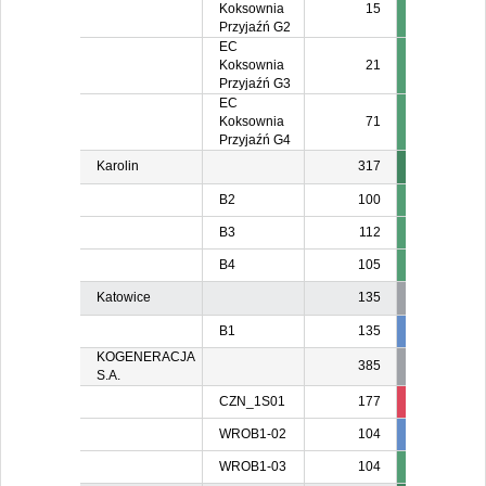
Koksownia
15
Przyjaźń G2
EC
Koksownia
21
Przyjaźń G3
EC
Koksownia
71
Przyjaźń G4
Karolin
317
B2
100
B3
112
B4
105
Katowice
135
B1
135
135
13
KOGENERACJA
385
S.A.
CZN_1S01
177
136
13
WROB1-02
104
104
10
WROB1-03
104