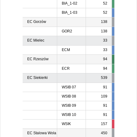
BIA_1-02
52
BIA_1-03
52
52
5
EC Gorzów
138
GOR2
138
138
13
EC Mielec
33
ECM
33
24
2
EC Rzeszów
94
ECR
94
EC Siekierki
539
WSIB 07
91
91
9
WSIB 08
109
109
10
WSIB 09
91
91
9
WSIB 10
91
91
9
WSIK
157
129
15
EC Stalowa Wola
450