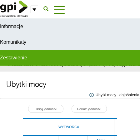
Przejdź do komentarzy
Informacje
Komunikaty
Zestawienie
W celu świadczenia usług na najwyższym poziomie, serwis GPI wykorzys
Możesz określić warunki korzystania z tych plików wykorzystując ustawie
Ubytki mocy
Ubytki mocy - objaśnienia
Ukryj jednostki
Pokaż jednostki
WYTWÓRCA
Poprze