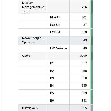
Mashav
Management Sp.
256
z o.o.
PEAST
101
10
PSOUT
37
3
PWEST
118
11
Nowa Energia 1
49
Sp. z o.o.
FW Kozłowo
49
Opole
3090
B1
357
B2
358
B3
358
B4
355
B5
829
B6
833
Ostrołęka B
625