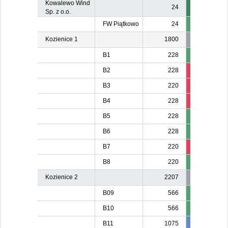
Kowalewo Wind
24
Sp. z o.o.
FW Piątkowo
24
Kozienice 1
1800
B1
228
B2
228
210
B3
220
206
B4
228
213
B5
228
B6
228
B7
220
203
20
B8
220
Kozienice 2
2207
B09
566
B10
566
B11
1075
981
98