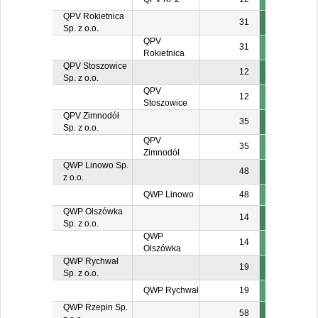
QPV Rokietnica
31
Sp. z o.o.
QPV
31
Rokietnica
QPV Stoszowice
12
Sp. z o.o.
QPV
12
Stoszowice
QPV Zimnodół
35
Sp. z o.o.
QPV
35
Zimnodół
QWP Linowo Sp.
48
z o.o.
QWP Linowo
48
QWP Olszówka
14
Sp. z o.o.
QWP
14
Olszówka
QWP Rychwał
19
Sp. z o.o.
QWP Rychwał
19
QWP Rzepin Sp.
58