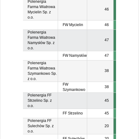
Polenergia
Farma Wiatrowa
46
Mycielin Sp. z
o.o.
FW Mycielin
46
Polenergia
Farma Wiatrowa
47
Namysłów Sp. z
o.o.
FW Namysłów
47
Polenergia
Farma Wiatrowa
38
Szymankowo Sp.
z o.o.
FW
38
Szymankowo
Polenergia FF
Strzelino Sp. z
45
o.o.
FF Strzelino
45
Polenergia FF
Sulechów Sp. z
20
o.o.
FF Sulechów
20