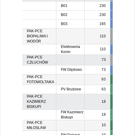
B01
230
40
B02
230
30
2
B03
165
25
PAK-PCE
BIOPALIWA I
110
WODÓR
Elektrownia
110
55
5
Konin
PAK-PCE
73
CZŁUCHÓW
FW Ględowo
73
2
PAK-PCE
63
FOTOWOLTAIKA
PV Brudzew
63
PAK-PCE
KAZIMIERZ
18
BISKUPI
FW Kazimierz
18
Biskupi
PAK-PCE
10
MIŁOSŁAW