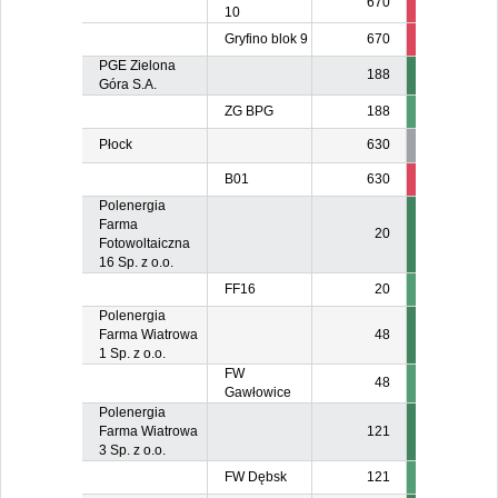
670
25
3
10
Gryfino blok 9
670
31
3
PGE Zielona
188
Góra S.A.
ZG BPG
188
Płock
630
B01
630
165
15
Polenergia
Farma
20
Fotowoltaiczna
16 Sp. z o.o.
FF16
20
Polenergia
Farma Wiatrowa
48
1 Sp. z o.o.
FW
48
Gawłowice
Polenergia
Farma Wiatrowa
121
3 Sp. z o.o.
FW Dębsk
121