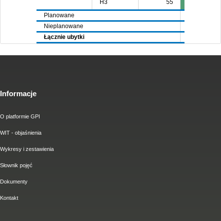
H3
55
Planowane
6144
62
Nieplanowane
3710
25
Łącznie ubytki
9854
87
Informacje
O platformie GPI
WIT - objaśnienia
Wykresy i zestawienia
Słownik pojęć
Dokumenty
Kontakt