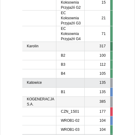
Koksownia
15
Przyjaźń G2
EC
Koksownia
21
Przyjaźń G3
EC
Koksownia
71
Przyjaźń G4
Karolin
317
B2
100
B3
112
B4
105
Katowice
135
B1
135
135
13
KOGENERACJA
385
S.A.
CZN_1S01
177
136
13
WROB1-02
104
104
10
WROB1-03
104