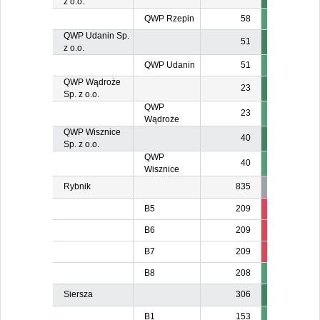
z o.o.
QWP Rzepin
58
QWP Udanin Sp.
51
z o.o.
QWP Udanin
51
QWP Wądroże
23
Sp. z o.o.
QWP
23
Wądroże
QWP Wisznice
40
Sp. z o.o.
QWP
40
Wisznice
Rybnik
835
B5
209
84
8
B6
209
84
8
B7
209
8
8
B8
208
20
Siersza
306
B1
153