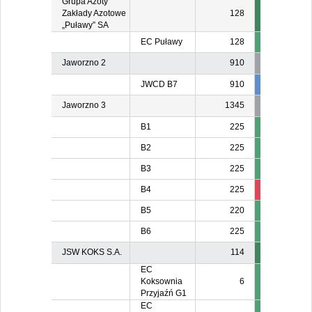
Grupa Azoty
Zakłady Azotowe
128
„Puławy” SA
EC Puławy
128
Jaworzno 2
910
JWCD B7
910
834
83
Jaworzno 3
1345
B1
225
B2
225
B3
225
B4
225
211
21
B5
220
B6
225
JSW KOKS S.A.
114
EC
Koksownia
6
Przyjaźń G1
EC