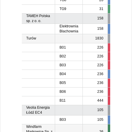
TG8
20
20
2
TG9
31
3
TAMEH Polska
158
sp. z o. o.
Elektrownia
158
80
8
Blachownia
Turów
1830
B01
226
121
B02
226
125
B03
226
226
B04
236
236
23
B05
236
9
B06
236
103
B11
444
131
Veolia Energia
105
Łódź EC4
B03
105
105
10
Windfarm
Markowice Sp. z
26