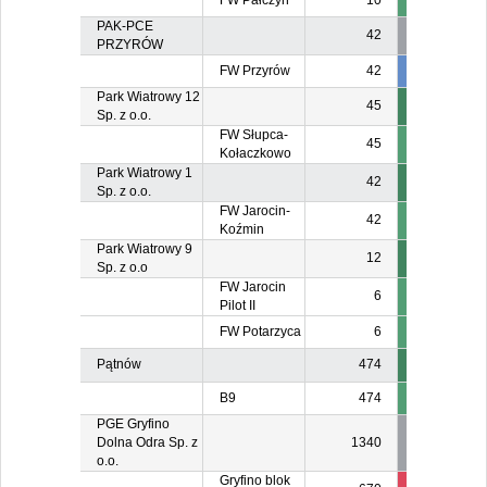
FW Pałczyn
10
PAK-PCE
42
PRZYRÓW
FW Przyrów
42
3
Park Wiatrowy 12
45
Sp. z o.o.
FW Słupca-
45
Kołaczkowo
Park Wiatrowy 1
42
Sp. z o.o.
FW Jarocin-
42
Koźmin
Park Wiatrowy 9
12
Sp. z o.o
FW Jarocin
6
Pilot II
FW Potarzyca
6
Pątnów
474
B9
474
47
PGE Gryfino
Dolna Odra Sp. z
1340
o.o.
Gryfino blok