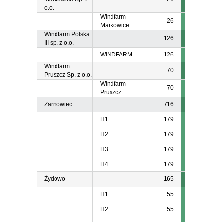
o.o.
Windfarm
26
Markowice
Windfarm Polska
126
III sp. z o.o.
WINDFARM
126
Windfarm
70
Pruszcz Sp. z o.o.
Windfarm
70
Pruszcz
Żarnowiec
716
H1
179
H2
179
H3
179
H4
179
Żydowo
165
H1
55
H2
55