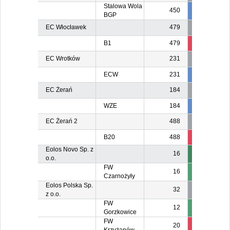
Stalowa Wola
450
450
BGP
EC Włocławek
479
B1
479
69
6
EC Wrotków
231
ECW
231
231
23
EC Żerań
184
WZE
184
184
18
EC Żerań 2
488
B20
488
488
48
Eolos Novo Sp. z
16
o.o.
FW
16
Czarnożyły
Eolos Polska Sp.
32
z o.o.
FW
12
Gorzkowice
FW
20
2