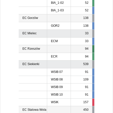
BIA_1-02
52
BIA_1-03
52
52
5
EC Gorzów
138
GOR2
138
138
13
EC Mielec
33
ECM
33
24
2
EC Rzeszów
94
ECR
94
EC Siekierki
539
WSIB 07
91
91
9
WSIB 08
109
109
10
WSIB 09
91
91
9
WSIB 10
91
91
9
WSIK
157
157
15
EC Stalowa Wola
450