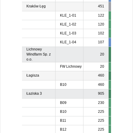
Kraków Łęg
451
KLE_1-01
122
KLE_1-02
120
KLE_1-03
102
KLE_1-04
107
107
10
Lichnowy
Windfarm Sp. z
20
o.o.
FW Lichnowy
20
Łagisza
460
B10
460
Łaziska 3
905
B09
230
B10
225
B11
225
B12
225