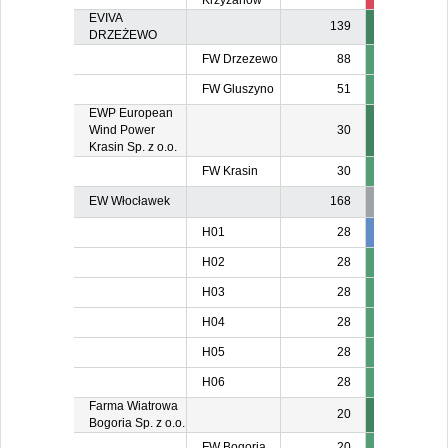
Krzyżanów
EVIVA
139
DRZEŻEWO
FW Drzezewo
88
FW Gluszyno
51
EWP European
Wind Power
30
Krasin Sp. z o.o.
FW Krasin
30
EW Włocławek
168
H01
28
28
2
H02
28
H03
28
H04
28
H05
28
H06
28
Farma Wiatrowa
20
Bogoria Sp. z o.o.
FW Bogoria
20