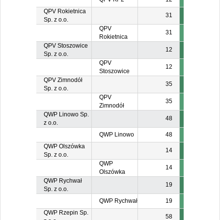
QPV Rokietnica
31
Sp. z o.o.
QPV
31
Rokietnica
QPV Stoszowice
12
Sp. z o.o.
QPV
12
Stoszowice
QPV Zimnodół
35
Sp. z o.o.
QPV
35
Zimnodół
QWP Linowo Sp.
48
z o.o.
QWP Linowo
48
QWP Olszówka
14
Sp. z o.o.
QWP
14
Olszówka
QWP Rychwał
19
Sp. z o.o.
QWP Rychwał
19
QWP Rzepin Sp.
58