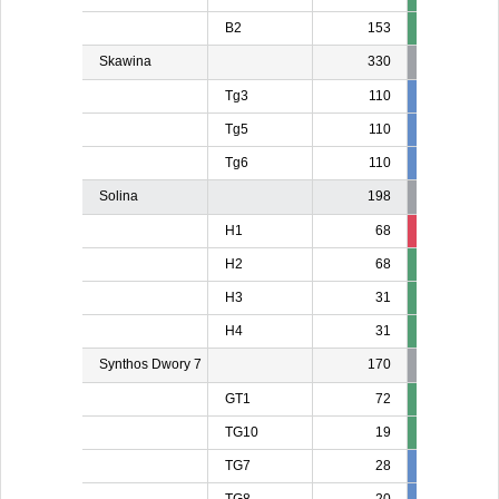
B2
153
Skawina
330
Tg3
110
110
11
Tg5
110
10
1
Tg6
110
110
11
Solina
198
H1
68
13
1
H2
68
H3
31
H4
31
Synthos Dwory 7
170
GT1
72
TG10
19
TG7
28
28
2