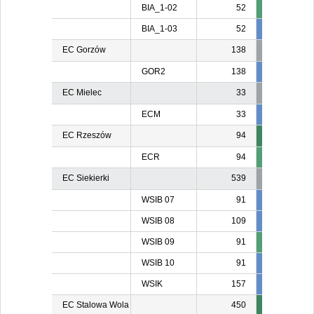
BIA_1-02
52
BIA_1-03
52
52
5
EC Gorzów
138
GOR2
138
138
13
EC Mielec
33
ECM
33
24
2
EC Rzeszów
94
ECR
94
EC Siekierki
539
WSIB 07
91
91
9
WSIB 08
109
109
10
WSIB 09
91
WSIB 10
91
91
9
WSIK
157
157
15
EC Stalowa Wola
450