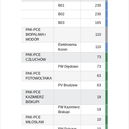
B01
230
230
B02
230
20
B03
165
165
16
PAK-PCE
BIOPALIWA I
110
WODÓR
Elektrownia
110
55
5
Konin
PAK-PCE
73
CZŁUCHÓW
FW Ględowo
73
PAK-PCE
63
FOTOWOLTAIKA
PV Brudzew
63
PAK-PCE
KAZIMIERZ
18
BISKUPI
FW Kazimierz
18
Biskupi
PAK-PCE
10
MIŁOSŁAW