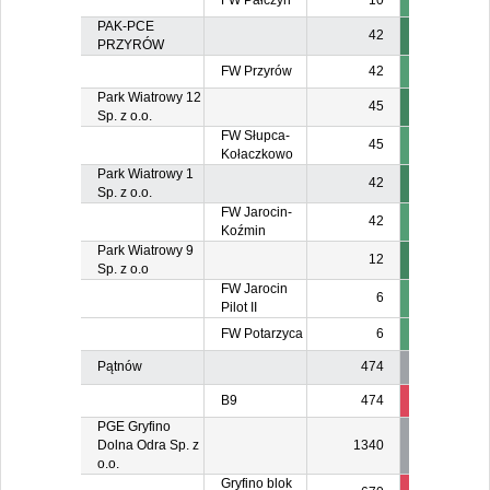
FW Pałczyn
10
PAK-PCE
42
PRZYRÓW
FW Przyrów
42
3
Park Wiatrowy 12
45
Sp. z o.o.
FW Słupca-
45
Kołaczkowo
Park Wiatrowy 1
42
Sp. z o.o.
FW Jarocin-
42
Koźmin
Park Wiatrowy 9
12
Sp. z o.o
FW Jarocin
6
Pilot II
FW Potarzyca
6
Pątnów
474
B9
474
474
47
PGE Gryfino
Dolna Odra Sp. z
1340
o.o.
Gryfino blok