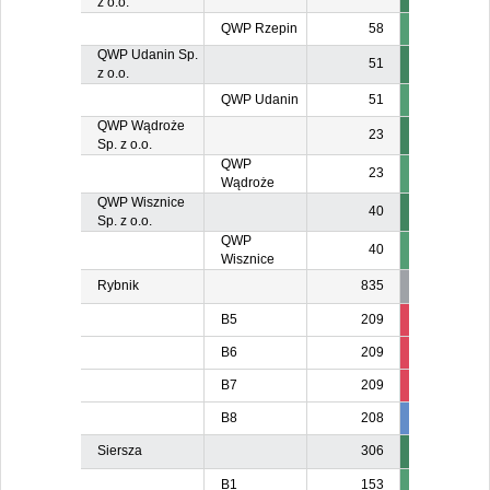
z o.o.
QWP Rzepin
58
QWP Udanin Sp.
51
z o.o.
QWP Udanin
51
QWP Wądroże
23
Sp. z o.o.
QWP
23
Wądroże
QWP Wisznice
40
Sp. z o.o.
QWP
40
Wisznice
Rybnik
835
B5
209
84
8
B6
209
84
8
B7
209
8
8
B8
208
208
Siersza
306
B1
153