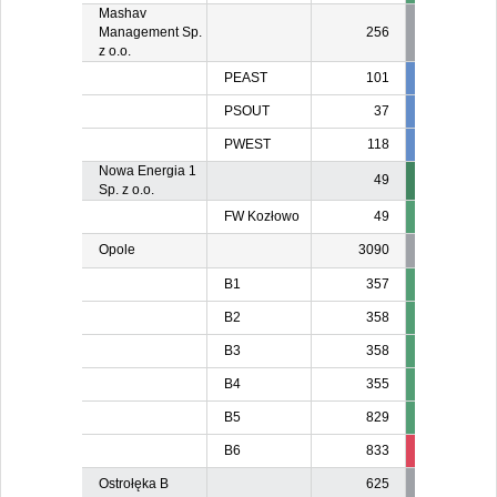
Mashav
Management Sp.
256
z o.o.
PEAST
101
101
10
PSOUT
37
37
3
PWEST
118
118
11
Nowa Energia 1
49
Sp. z o.o.
FW Kozłowo
49
Opole
3090
B1
357
B2
358
B3
358
B4
355
B5
829
B6
833
100
Ostrołęka B
625