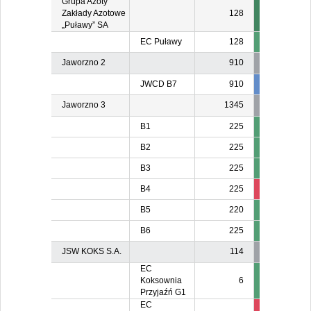
Grupa Azoty
Zakłady Azotowe
128
„Puławy” SA
EC Puławy
128
Jaworzno 2
910
JWCD B7
910
834
83
Jaworzno 3
1345
B1
225
B2
225
B3
225
B4
225
211
21
B5
220
B6
225
JSW KOKS S.A.
114
EC
Koksownia
6
Przyjaźń G1
EC