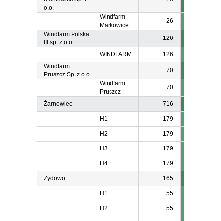
o.o.
Windfarm
26
Markowice
Windfarm Polska
126
III sp. z o.o.
WINDFARM
126
Windfarm
70
Pruszcz Sp. z o.o.
Windfarm
70
Pruszcz
Żarnowiec
716
H1
179
H2
179
H3
179
H4
179
Żydowo
165
H1
55
H2
55