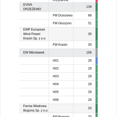
Krzyżanów
EVIVA
139
DRZEŻEWO
FW Drzezewo
88
FW Gluszyno
51
EWP European
Wind Power
30
Krasin Sp. z o.o.
FW Krasin
30
EW Włocławek
168
H01
28
28
2
H02
28
H03
28
H04
28
H05
28
H06
28
Farma Wiatrowa
20
Bogoria Sp. z o.o.
FW Bogoria
20