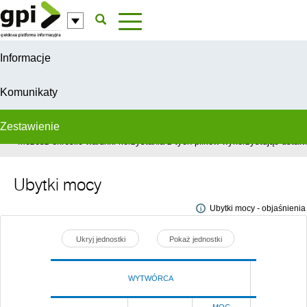
Przejdź do komentarzy
Informacje
Komunikaty
Zestawienie
W celu świadczenia usług na najwyższym poziomie, serwis GPI wykorzys
Możesz określić warunki korzystania z tych plików wykorzystując ustawie
Ubytki mocy
Ubytki mocy - objaśnienia
Ukryj jednostki
Pokaż jednostki
WYTWÓRCA
Poprze