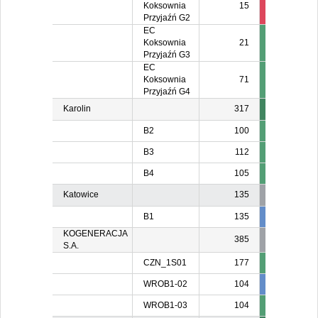
Koksownia
15
15
1
Przyjaźń G2
EC
Koksownia
21
Przyjaźń G3
EC
Koksownia
71
Przyjaźń G4
Karolin
317
B2
100
B3
112
B4
105
Katowice
135
B1
135
135
KOGENERACJA
385
S.A.
CZN_1S01
177
WROB1-02
104
104
10
WROB1-03
104