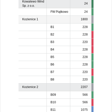
Kowalewo Wind
24
Sp. z o.o.
FW Piątkowo
24
Kozienice 1
1800
B1
228
B2
228
210
21
B3
220
206
20
B4
228
213
21
B5
228
B6
228
B7
220
203
20
B8
220
Kozienice 2
2207
B09
566
B10
566
534
53
B11
1075
981
98