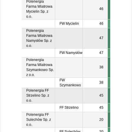
Polenergia
Farma Wiatrowa
46
Mycielin Sp. z
o.o.
FW Mycielin
46
Polenergia
Farma Wiatrowa
47
Namysłów Sp. z
o.o.
FW Namysłów
47
Polenergia
Farma Wiatrowa
38
Szymankowo Sp.
z o.o.
FW
38
Szymankowo
Polenergia FF
Strzelino Sp. z
45
o.o.
FF Strzelino
45
Polenergia FF
Sulechów Sp. z
20
o.o.
FF Sulechów
20