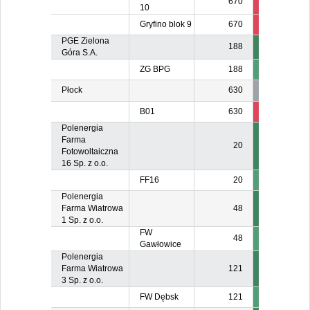
670
60
5
10
Gryfino blok 9
670
60
4
PGE Zielona
188
Góra S.A.
ZG BPG
188
Płock
630
B01
630
190
14
Polenergia
Farma
20
Fotowoltaiczna
16 Sp. z o.o.
FF16
20
Polenergia
Farma Wiatrowa
48
1 Sp. z o.o.
FW
48
Gawłowice
Polenergia
Farma Wiatrowa
121
3 Sp. z o.o.
FW Dębsk
121