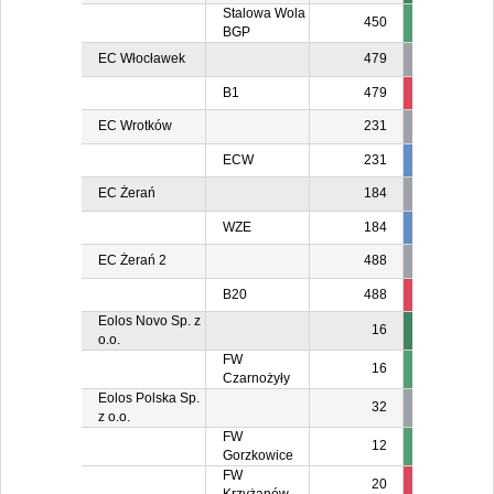
Stalowa Wola
450
BGP
EC Włocławek
479
B1
479
74
8
EC Wrotków
231
ECW
231
231
23
EC Żerań
184
WZE
184
184
18
EC Żerań 2
488
B20
488
488
48
Eolos Novo Sp. z
16
o.o.
FW
16
Czarnożyły
Eolos Polska Sp.
32
z o.o.
FW
12
Gorzkowice
FW
20
2
2