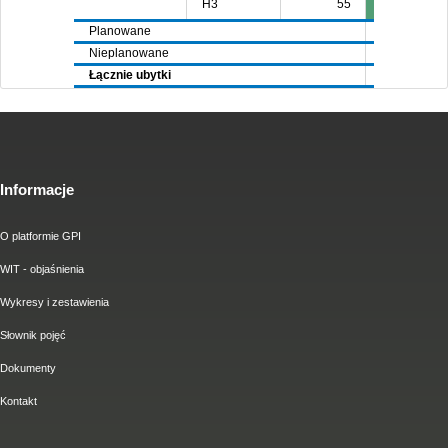
H3
55
Planowane
6635
59
Nieplanowane
4451
42
Łącznie ubytki
11086
101
Informacje
O platformie GPI
WIT - objaśnienia
Wykresy i zestawienia
Słownik pojęć
Dokumenty
Kontakt