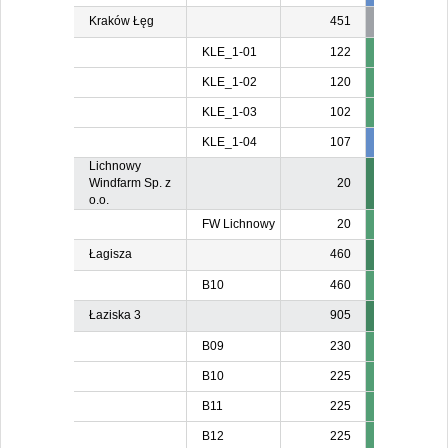
Kraków Łęg
451
KLE_1-01
122
KLE_1-02
120
KLE_1-03
102
KLE_1-04
107
107
10
Lichnowy
Windfarm Sp. z
20
o.o.
FW Lichnowy
20
Łagisza
460
B10
460
Łaziska 3
905
B09
230
B10
225
B11
225
B12
225