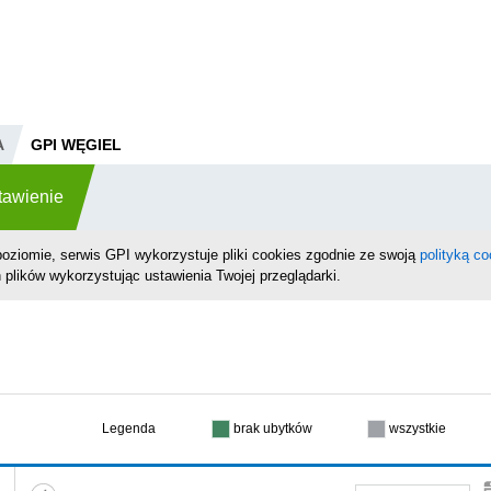
A
GPI WĘGIEL
tawienie
oziomie, serwis GPI wykorzystuje pliki cookies zgodnie ze swoją
polityką co
 plików wykorzystując ustawienia Twojej przeglądarki.
Legenda
brak ubytków
wszystkie