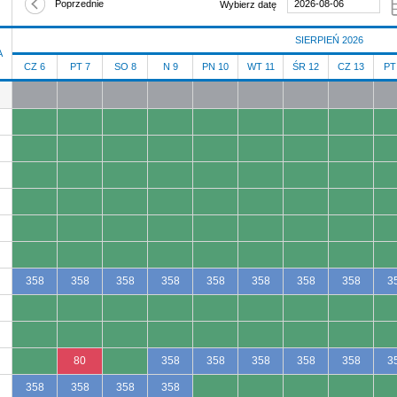
Poprzednie
Wybierz datę
SIERPIEŃ 2026
A
CZ 6
PT 7
SO 8
N 9
PN 10
WT 11
ŚR 12
CZ 13
PT
358
358
358
358
358
358
358
358
3
80
358
358
358
358
358
3
358
358
358
358