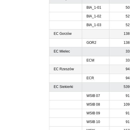
BIA_1-01
50
BIA_1-02
52
BIA_1-03
52
EC Gorzów
138
GOR2
138
EC Mielec
33
ECM
33
EC Rzeszów
94
ECR
94
EC Siekierki
539
WSIB 07
91
WSIB 08
109
WSIB 09
91
WSIB 10
91