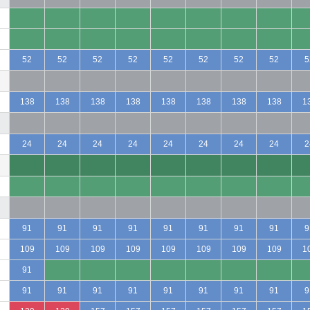
52
52
52
52
52
52
52
52
5
138
138
138
138
138
138
138
138
1
24
24
24
24
24
24
24
24
2
91
91
91
91
91
91
91
91
9
109
109
109
109
109
109
109
109
1
91
91
91
91
91
91
91
91
91
9