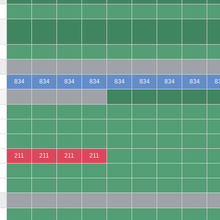
834
834
834
834
834
834
834
834
8
211
211
211
211