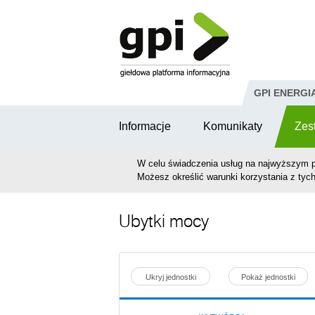
Przejdź do komentarzy
GPI ENERGI
Informacje
Komunikaty
Zes
W celu świadczenia usług na najwyższym p
Możesz określić warunki korzystania z tych
Ubytki mocy
Ukryj jednostki
Pokaż jednostki