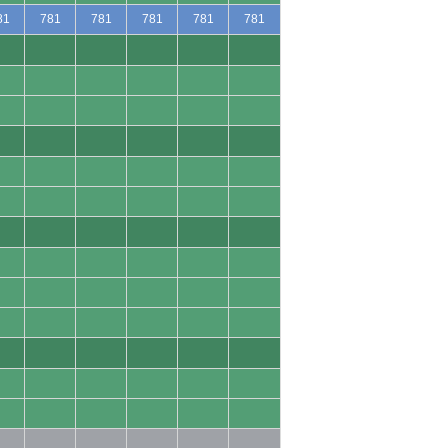
81
781
781
781
781
781