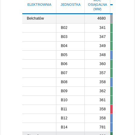
MOC
ELEKTROWNIA
JEDNOSTKA
OSIĄGALNA
(MW)
SO 8
N 
Bełchatów
4680
B02
341
B03
347
B04
349
B05
348
348
B06
360
B07
357
B08
358
358
35
B09
362
B10
361
B11
358
80
B12
358
358
B14
781
781
78