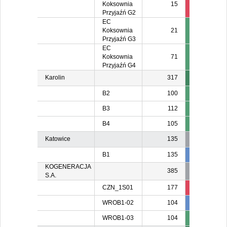
Koksownia
15
15
1
Przyjaźń G2
EC
Koksownia
21
Przyjaźń G3
EC
Koksownia
71
Przyjaźń G4
Karolin
317
B2
100
B3
112
B4
105
Katowice
135
B1
135
135
13
KOGENERACJA
385
S.A.
CZN_1S01
177
136
WROB1-02
104
104
10
WROB1-03
104