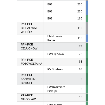
B01
230
230
23
B02
230
20
2
B03
165
16
PAK-PCE
BIOPALIWA I
110
WODÓR
Elektrownia
110
55
5
Konin
PAK-PCE
73
CZŁUCHÓW
FW Ględowo
73
PAK-PCE
63
FOTOWOLTAIKA
PV Brudzew
63
PAK-PCE
KAZIMIERZ
18
BISKUPI
FW Kazimierz
18
Biskupi
PAK-PCE
10
MIŁOSŁAW