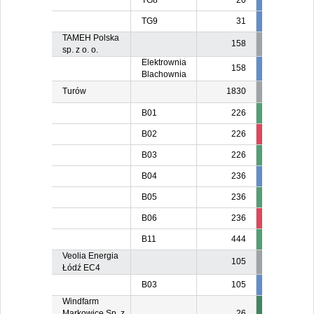
TG8
20
20
2
TG9
31
31
3
TAMEH Polska
158
sp. z o. o.
Elektrownia
158
80
8
Blachownia
Turów
1830
B01
226
11
B02
226
108
11
B03
226
9
B04
236
236
23
B05
236
13
B06
236
9
13
B11
444
22
Veolia Energia
105
Łódź EC4
B03
105
105
10
Windfarm
Markowice Sp. z
26