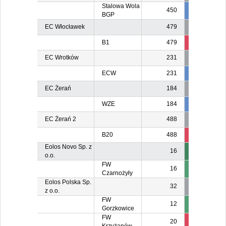
Stalowa Wola
450
450
BGP
EC Włocławek
479
B1
479
64
EC Wrotków
231
ECW
231
231
23
EC Żerań
184
WZE
184
184
18
EC Żerań 2
488
B20
488
488
48
Eolos Novo Sp. z
16
o.o.
FW
16
Czarnożyły
Eolos Polska Sp.
32
z o.o.
FW
12
Gorzkowice
FW
20
2