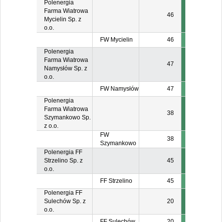
Polenergia
Farma Wiatrowa
46
Mycielin Sp. z
o.o.
FW Mycielin
46
Polenergia
Farma Wiatrowa
47
Namysłów Sp. z
o.o.
FW Namysłów
47
Polenergia
Farma Wiatrowa
38
Szymankowo Sp.
z o.o.
FW
38
Szymankowo
Polenergia FF
Strzelino Sp. z
45
o.o.
FF Strzelino
45
Polenergia FF
Sulechów Sp. z
20
o.o.
FF Sulechów
20