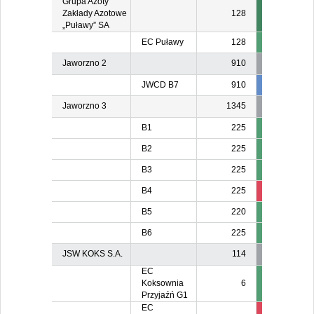
Grupa Azoty
Zakłady Azotowe
128
„Puławy” SA
EC Puławy
128
Jaworzno 2
910
JWCD B7
910
834
83
Jaworzno 3
1345
B1
225
B2
225
B3
225
B4
225
211
21
B5
220
B6
225
JSW KOKS S.A.
114
EC
Koksownia
6
Przyjaźń G1
EC