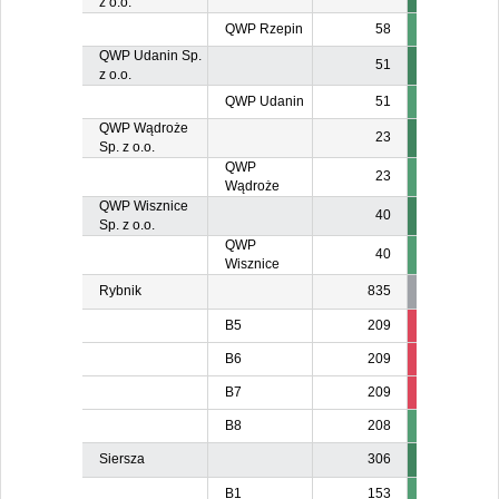
z o.o.
QWP Rzepin
58
QWP Udanin Sp.
51
z o.o.
QWP Udanin
51
QWP Wądroże
23
Sp. z o.o.
QWP
23
Wądroże
QWP Wisznice
40
Sp. z o.o.
QWP
40
Wisznice
Rybnik
835
B5
209
84
8
B6
209
84
8
B7
209
8
8
B8
208
Siersza
306
B1
153