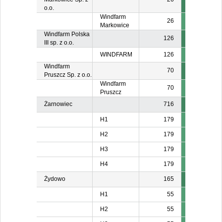
o.o.
Windfarm
26
Markowice
Windfarm Polska
126
III sp. z o.o.
WINDFARM
126
Windfarm
70
Pruszcz Sp. z o.o.
Windfarm
70
Pruszcz
Żarnowiec
716
H1
179
H2
179
H3
179
H4
179
Żydowo
165
H1
55
H2
55