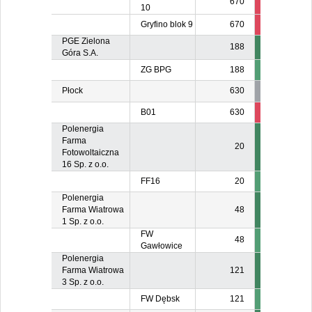
670
37
5
10
Gryfino blok 9
670
37
5
PGE Zielona
188
Góra S.A.
ZG BPG
188
Płock
630
B01
630
160
18
Polenergia
Farma
20
Fotowoltaiczna
16 Sp. z o.o.
FF16
20
Polenergia
Farma Wiatrowa
48
1 Sp. z o.o.
FW
48
Gawłowice
Polenergia
Farma Wiatrowa
121
3 Sp. z o.o.
FW Dębsk
121