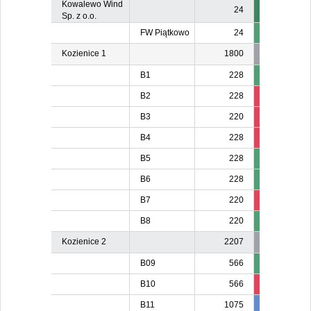
Kowalewo Wind
24
Sp. z o.o.
FW Piątkowo
24
Kozienice 1
1800
B1
228
B2
228
210
21
B3
220
206
20
B4
228
213
21
B5
228
B6
228
B7
220
203
20
B8
220
Kozienice 2
2207
B09
566
B10
566
534
53
B11
1075
981
98