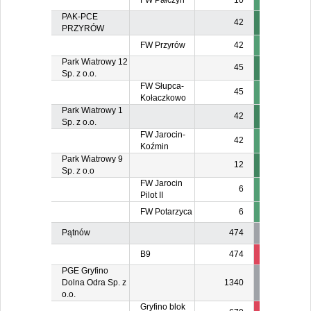
FW Pałczyn
10
PAK-PCE
42
PRZYRÓW
FW Przyrów
42
Park Wiatrowy 12
45
Sp. z o.o.
FW Słupca-
45
Kołaczkowo
Park Wiatrowy 1
42
Sp. z o.o.
FW Jarocin-
42
Koźmin
Park Wiatrowy 9
12
Sp. z o.o
FW Jarocin
6
Pilot II
FW Potarzyca
6
Pątnów
474
B9
474
474
47
PGE Gryfino
Dolna Odra Sp. z
1340
o.o.
Gryfino blok