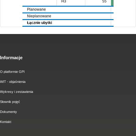
H3
55
Planowane
7720
65
Nieplanowane
4292
45
Łącznie ubytki
12012
11
Informacje
O platformie GPI
WIT - objaśnienia
Wykresy i zestawienia
Słownik pojęć
Dokumenty
Kontakt