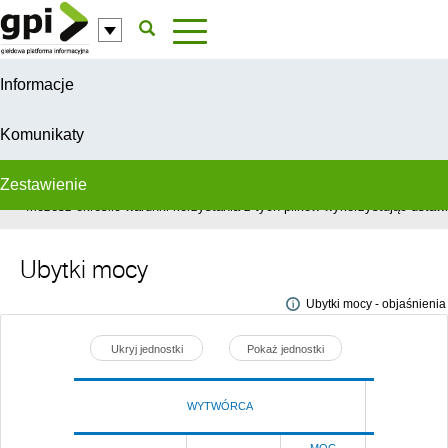
Przejdź do komentarzy
Informacje
Komunikaty
Zestawienie
W celu świadczenia usług na najwyższym poziomie, serwis GPI wykorzys
Możesz określić warunki korzystania z tych plików wykorzystując ustawie
Ubytki mocy
Ubytki mocy - objaśnienia
Ukryj jednostki
Pokaż jednostki
WYTWÓRCA
Poprze