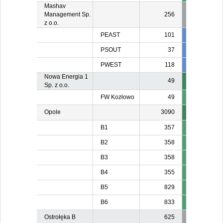
Mashav
Management Sp.
256
z o.o.
PEAST
101
101
10
PSOUT
37
37
3
PWEST
118
118
11
Nowa Energia 1
49
Sp. z o.o.
FW Kozłowo
49
Opole
3090
B1
357
B2
358
B3
358
B4
355
B5
829
B6
833
Ostrołęka B
625