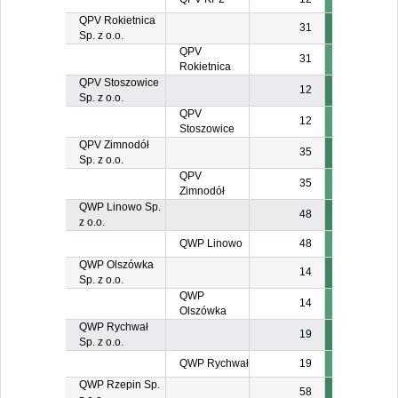
QPV Rokietnica
31
Sp. z o.o.
QPV
31
Rokietnica
QPV Stoszowice
12
Sp. z o.o.
QPV
12
Stoszowice
QPV Zimnodół
35
Sp. z o.o.
QPV
35
Zimnodół
QWP Linowo Sp.
48
z o.o.
QWP Linowo
48
QWP Olszówka
14
Sp. z o.o.
QWP
14
Olszówka
QWP Rychwał
19
Sp. z o.o.
QWP Rychwał
19
QWP Rzepin Sp.
58