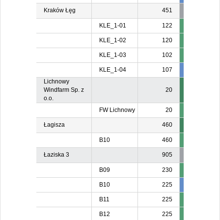
Kraków Łęg
451
KLE_1-01
122
KLE_1-02
120
KLE_1-03
102
KLE_1-04
107
107
10
Lichnowy
Windfarm Sp. z
20
o.o.
FW Lichnowy
20
Łagisza
460
B10
460
Łaziska 3
905
B09
230
B10
225
211
B11
225
B12
225