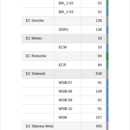
BIA_1-02
52
BIA_1-03
52
52
5
EC Gorzów
138
GOR2
138
138
13
EC Mielec
33
ECM
33
24
2
EC Rzeszów
94
ECR
94
EC Siekierki
539
WSIB 07
91
91
9
WSIB 08
109
109
10
WSIB 09
91
91
9
WSIB 10
91
91
9
WSIK
157
157
15
EC Stalowa Wola
450