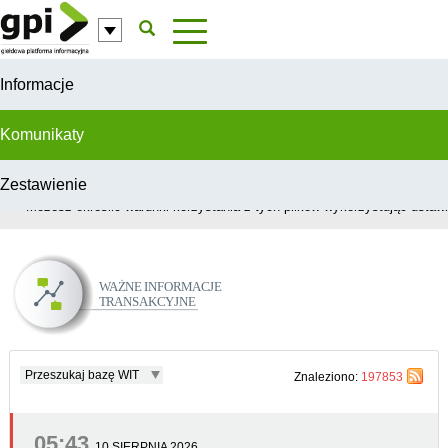
Przejdź do komentarzy
Informacje
Komunikaty
Zestawienie
W celu świadczenia usług na najwyższym poziomie, serwis GPI wykorzys
Możesz określić warunki korzystania z tych plików wykorzystując ustawie
Ważne Informacje Transakcyjne
Przeszukaj bazę WIT
Znaleziono:
197853
05:43
10 SIERPNIA 2026