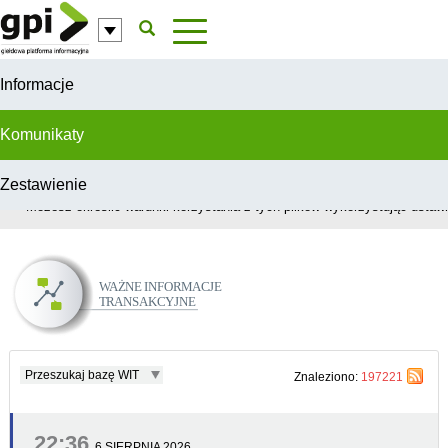
Przejdź do komentarzy
Informacje
Komunikaty
Zestawienie
W celu świadczenia usług na najwyższym poziomie, serwis GPI wykorzys
Możesz określić warunki korzystania z tych plików wykorzystując ustawie
Ważne Informacje Transakcyjne
Przeszukaj bazę WIT
Znaleziono:
197221
22:36
6 SIERPNIA 2026