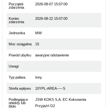
Początek
2026-08-07 15:07:00
zdarzenia
Koniec
2026-08-22 15:07:00
zdarzenia
Jednostka
MW
Moc osiągalna
15
Powód ubytku
awaryjne odstawienie
Uwagi
Typ paliwa
Inny
Strefa wpływu
10YPL-AREA-----S
Podlegające
JSW KOKS S.A. EC Koksownia
obiekty lub
Przyjaźń G2
bloki