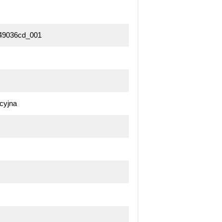
49036cd_001
cyjna