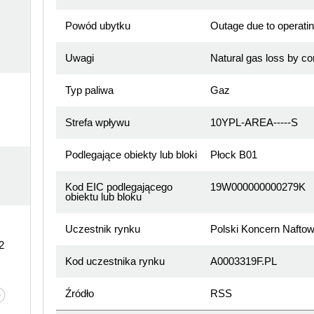
Powód ubytku
Outage due to operatin
Uwagi
Natural gas loss by co
Typ paliwa
Gaz
Strefa wpływu
10YPL-AREA-----S
Podlegające obiekty lub bloki
Płock B01
Kod EIC podlegającego
19W000000000279K
obiektu lub bloku
Uczestnik rynku
Polski Koncern Naftow
2
Kod uczestnika rynku
A0003319F.PL
Źródło
RSS