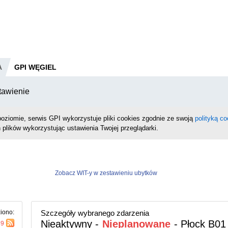
A
GPI WĘGIEL
tawienie
oziomie, serwis GPI wykorzystuje pliki cookies zgodnie ze swoją
polityką co
 plików wykorzystując ustawienia Twojej przeglądarki.
Zobacz WIT-y w zestawieniu ubytków
iono:
Szczegóły wybranego zdarzenia
Nieaktywny -
Nieplanowane
- Płock B01
69