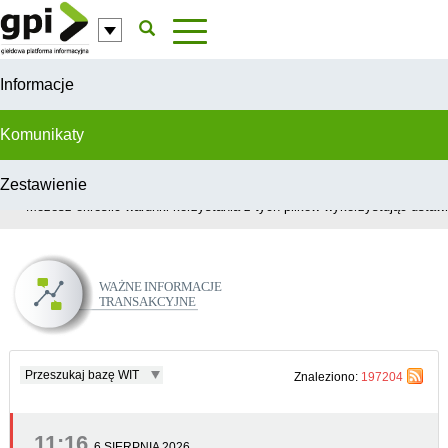
Przejdź do komentarzy
Informacje
Komunikaty
Zestawienie
W celu świadczenia usług na najwyższym poziomie, serwis GPI wykorzys
Możesz określić warunki korzystania z tych plików wykorzystując ustawie
Ważne Informacje Transakcyjne
Przeszukaj bazę WIT
Znaleziono:
197204
11:16
6 SIERPNIA 2026