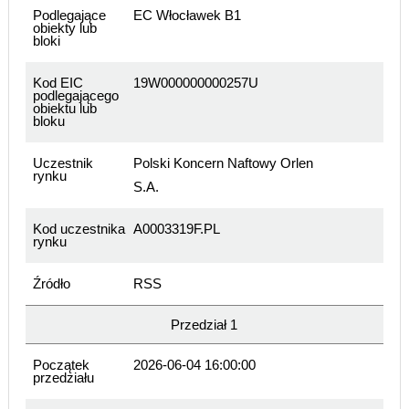
Podlegające
EC Włocławek B1
obiekty lub
bloki
Kod EIC
19W000000000257U
podlegającego
obiektu lub
bloku
Uczestnik
Polski Koncern Naftowy Orlen
rynku
S.A.
Kod uczestnika
A0003319F.PL
rynku
Źródło
RSS
Przedział 1
Początek
2026-06-04 16:00:00
przedziału