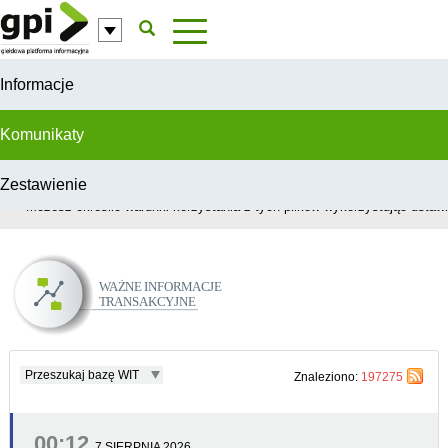
Przejdź do komentarzy
Informacje
Komunikaty
Zestawienie
W celu świadczenia usług na najwyższym poziomie, serwis GPI wykorzys
Możesz określić warunki korzystania z tych plików wykorzystując ustawie
Ważne Informacje Transakcyjne
Przeszukaj bazę WIT
Znaleziono:
197275
00:12
7 SIERPNIA 2026