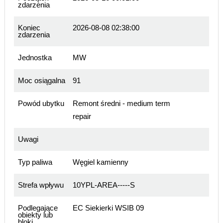
zdarzenia
Koniec
2026-08-08 02:38:00
zdarzenia
Jednostka
MW
Moc osiągalna
91
Powód ubytku
Remont średni - medium term
repair
Uwagi
Typ paliwa
Węgiel kamienny
Strefa wpływu
10YPL-AREA-----S
Podlegające
EC Siekierki WSIB 09
obiekty lub
bloki