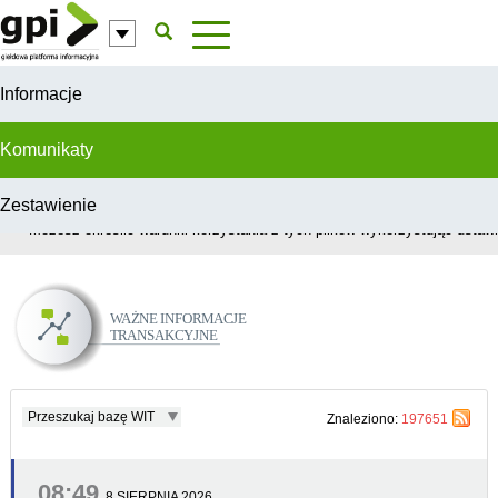
Przejdź do komentarzy
Informacje
Komunikaty
Zestawienie
W celu świadczenia usług na najwyższym poziomie, serwis GPI wykorzys
Możesz określić warunki korzystania z tych plików wykorzystując ustawie
Ważne Informacje Transakcyjne
Przeszukaj bazę WIT
Znaleziono:
197651
08:49
8 SIERPNIA 2026