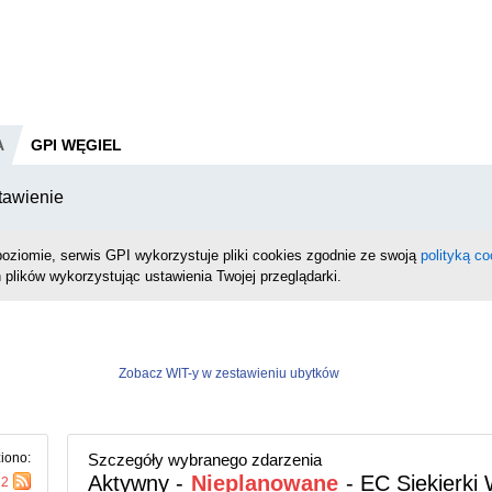
A
GPI WĘGIEL
tawienie
oziomie, serwis GPI wykorzystuje pliki cookies zgodnie ze swoją
polityką co
 plików wykorzystując ustawienia Twojej przeglądarki.
Zobacz WIT-y w zestawieniu ubytków
iono:
Szczegóły wybranego zdarzenia
Aktywny -
Nieplanowane
- EC Siekierki
12