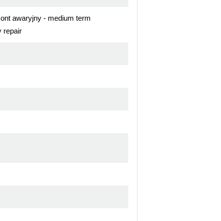
mont awaryjny - medium term
 repair