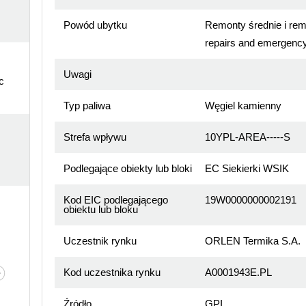
Powód ubytku
Remonty średnie i re
repairs and emergency
Uwagi
c
Typ paliwa
Węgiel kamienny
Strefa wpływu
10YPL-AREA-----S
Podlegające obiekty lub bloki
EC Siekierki WSIK
Kod EIC podlegającego
19W0000000002191
obiektu lub bloku
Uczestnik rynku
ORLEN Termika S.A.
Kod uczestnika rynku
A0001943E.PL
Źródło
GPI