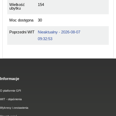
Wielkość
154
ubytku
Moc dostępna
30
Poprzedni WIT
Nieaktualny - 2026-08-07
09:32:53
Informacje
O platformie GPI
WIT - objaśnienia
Wykresy i zestawienia