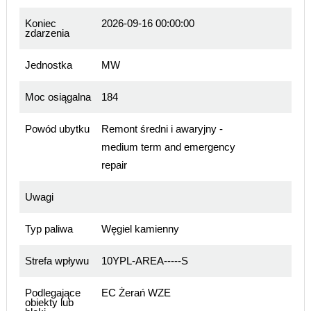
Koniec
2026-09-16 00:00:00
zdarzenia
Jednostka
MW
Moc osiągalna
184
Powód ubytku
Remont średni i awaryjny -
medium term and emergency
repair
Uwagi
Typ paliwa
Węgiel kamienny
Strefa wpływu
10YPL-AREA-----S
Podlegające
EC Żerań WZE
obiekty lub