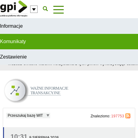
Przejdź do komentarzy
Informacje
Komunikaty
Zestawienie
W celu świadczenia usług na najwyższym poziomie, serwis GPI wykorzys
Możesz określić warunki korzystania z tych plików wykorzystując ustawie
Ważne Informacje Transakcyjne
Przeszukaj bazę WIT
Znaleziono:
197753
10:31
9 SIERPNIA 2026