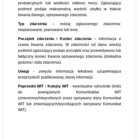
produkcyjnych lub wielkości odbioru mocy. Zgłaszający
podmiot podaje maksymalną wartość ubytku w trakcie
trwania danego, opisywanego zdarzenia.
Typ
zdarzenia
– rodzaj zgłaszanego zdarzenia:
nieplanowane, planowane lub inne.
Początek
zdarzenia
i
Koniec
zdarzenia
– informacja o
czasie trwania zdarzenia. W zależności od stanu wiedzy
podmiot zgłaszający podaje początek oraz przewidywany lub
faktyczny koniec trwania opisywanego zdarzenia (dokładna
godzina i data zdarzenia).
Uwagi
- zwięzła informacja tekstowa uzupełniająca
przejrzystość publikowanej, danej informacji.
Poprzedni WIT
i
Kolejny WIT
- ewentualne odnośniki (linki)
do powiązanych Komunikatów WIT
(zmienionych/wycofanych przez opisywany dany Komunikat
WIT lub zmieniających/wycofujących opisywany Komunikat
WIT).