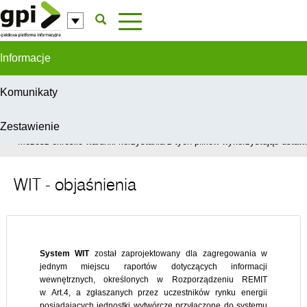
Przejdź do komentarzy
Informacje
Komunikaty
Zestawienie
W celu świadczenia usług na najwyższym poziomie, serwis GPI wykorzys
Możesz określić warunki korzystania z tych plików wykorzystując ustawie
WIT - objaśnienia
System WIT
został zaprojektowany dla zagregowania w
jednym miejscu raportów dotyczących informacji
wewnętrznych, określonych w Rozporządzeniu REMIT
w Art.4, a zgłaszanych przez uczestników rynku energii
posiadających jednostki wytwórcze przyłączone do systemu