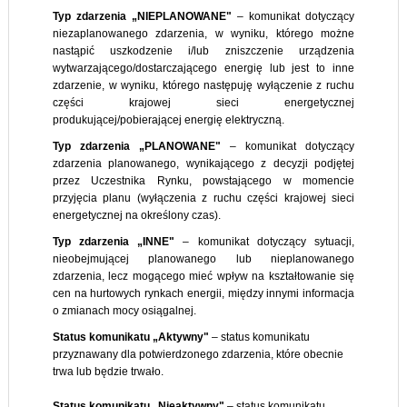
Typ zdarzenia „NIEPLANOWANE"
– komunikat dotyczący
niezaplanowanego zdarzenia, w wyniku, którego możne
nastąpić uszkodzenie i/lub zniszczenie urządzenia
wytwarzającego/dostarczającego energię lub jest to inne
zdarzenie, w wyniku, którego następuję wyłączenie z ruchu
części krajowej sieci energetycznej
produkującej/pobierającej energię elektryczną.
Typ zdarzenia „PLANOWANE"
– komunikat dotyczący
zdarzenia planowanego, wynikającego z decyzji podjętej
przez Uczestnika Rynku, powstającego w momencie
przyjęcia planu (wyłączenia z ruchu części krajowej sieci
energetycznej na określony czas).
Typ zdarzenia „INNE"
– komunikat dotyczący sytuacji,
nieobejmującej planowanego lub nieplanowanego
zdarzenia, lecz mogącego mieć wpływ na kształtowanie się
cen na hurtowych rynkach energii, między innymi informacja
o zmianach mocy osiągalnej.
Status komunikatu „Aktywny"
– status komunikatu
przyznawany dla potwierdzonego zdarzenia, które obecnie
trwa lub będzie trwało.
Status komunikatu „Nieaktywny"
– status komunikatu