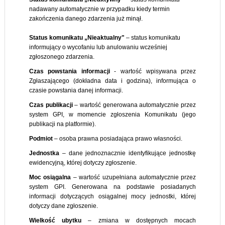
nadawany automatycznie w przypadku kiedy termin
zakończenia danego zdarzenia już minął.
Status komunikatu „Nieaktualny"
– status komunikatu
informujący o wycofaniu lub anulowaniu wcześniej
zgłoszonego zdarzenia.
Czas powstania
informacji
- wartość wpisywana przez
Zgłaszającego (dokładna data i godzina), informująca o
czasie powstania danej informacji.
Czas
publikacji
– wartość generowana automatycznie przez
system GPI, w momencie zgłoszenia Komunikatu (jego
publikacji na platformie).
Podmiot
– osoba prawna posiadająca prawo własności.
Jednostka
– dane jednoznacznie identyfikujące jednostkę
ewidencyjną, której dotyczy zgłoszenie.
Moc
osiągalna
– wartość uzupełniana automatycznie przez
system GPI. Generowana na podstawie posiadanych
informacji dotyczących osiągalnej mocy jednostki, której
dotyczy dane zgłoszenie.
Wielkość
ubytku
– zmiana w dostępnych mocach