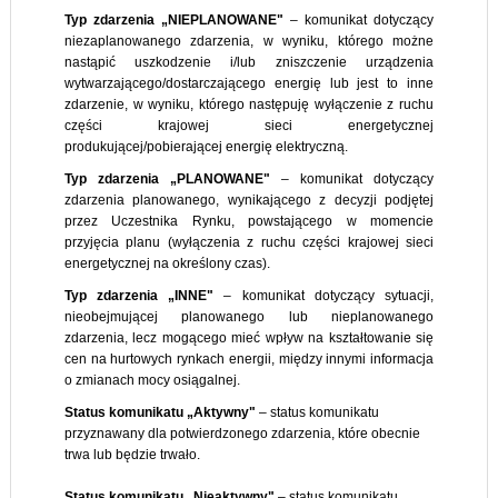
Typ zdarzenia „NIEPLANOWANE"
– komunikat dotyczący
niezaplanowanego zdarzenia, w wyniku, którego możne
nastąpić uszkodzenie i/lub zniszczenie urządzenia
wytwarzającego/dostarczającego energię lub jest to inne
zdarzenie, w wyniku, którego następuję wyłączenie z ruchu
części krajowej sieci energetycznej
produkującej/pobierającej energię elektryczną.
Typ zdarzenia „PLANOWANE"
– komunikat dotyczący
zdarzenia planowanego, wynikającego z decyzji podjętej
przez Uczestnika Rynku, powstającego w momencie
przyjęcia planu (wyłączenia z ruchu części krajowej sieci
energetycznej na określony czas).
Typ zdarzenia „INNE"
– komunikat dotyczący sytuacji,
nieobejmującej planowanego lub nieplanowanego
zdarzenia, lecz mogącego mieć wpływ na kształtowanie się
cen na hurtowych rynkach energii, między innymi informacja
o zmianach mocy osiągalnej.
Status komunikatu „Aktywny"
– status komunikatu
przyznawany dla potwierdzonego zdarzenia, które obecnie
trwa lub będzie trwało.
Status komunikatu „Nieaktywny"
– status komunikatu