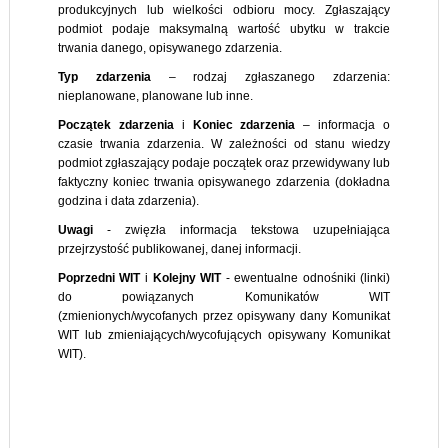
produkcyjnych lub wielkości odbioru mocy. Zgłaszający
podmiot podaje maksymalną wartość ubytku w trakcie
trwania danego, opisywanego zdarzenia.
Typ
zdarzenia
– rodzaj zgłaszanego zdarzenia:
nieplanowane, planowane lub inne.
Początek
zdarzenia
i
Koniec
zdarzenia
– informacja o
czasie trwania zdarzenia. W zależności od stanu wiedzy
podmiot zgłaszający podaje początek oraz przewidywany lub
faktyczny koniec trwania opisywanego zdarzenia (dokładna
godzina i data zdarzenia).
Uwagi
- zwięzła informacja tekstowa uzupełniająca
przejrzystość publikowanej, danej informacji.
Poprzedni WIT
i
Kolejny WIT
- ewentualne odnośniki (linki)
do powiązanych Komunikatów WIT
(zmienionych/wycofanych przez opisywany dany Komunikat
WIT lub zmieniających/wycofujących opisywany Komunikat
WIT).