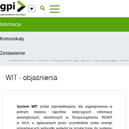
Przejdź do komentarzy
Informacje
Komunikaty
Zestawienie
W celu świadczenia usług na najwyższym poziomie, serwis GPI wykorzys
Możesz określić warunki korzystania z tych plików wykorzystując ustawie
WIT - objaśnienia
System WIT
został zaprojektowany dla zagregowania w
jednym miejscu raportów dotyczących informacji
wewnętrznych, określonych w Rozporządzeniu REMIT
w Art.4, a zgłaszanych przez uczestników rynku energii
posiadających jednostki wytwórcze przyłączone do systemu