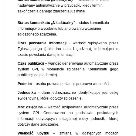
nadawany automatycznie w przypadku kiedy termin
zakończenia danego zdarzenia już minął.
Status komunikatu „Nieaktualny"
– status komunikatu
informujący o wycofaniu lub anulowaniu wcześniej
zgłoszonego zdarzenia.
Czas powstania
informacji
- wartość wpisywana przez
Zgłaszającego (dokładna data i godzina), informująca o
czasie powstania danej informacji.
Czas
publikacji
– wartość generowana automatycznie przez
system GPI, w momencie zgłoszenia Komunikatu (jego
publikacji na platformie).
Podmiot
– osoba prawna posiadająca prawo własności.
Jednostka
– dane jednoznacznie identyfikujące jednostkę
ewidencyjną, której dotyczy zgłoszenie.
Moc
osiągalna
– wartość uzupełniana automatycznie przez
system GPI. Generowana na podstawie posiadanych
informacji dotyczących osiągalnej mocy jednostki, której
dotyczy dane zgłoszenie.
Wielkość
ubytku
– zmiana w dostępnych mocach