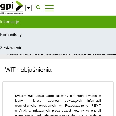
Przejdź do komentarzy
Informacje
Komunikaty
Zestawienie
W celu świadczenia usług na najwyższym poziomie, serwis GPI wykorzys
Możesz określić warunki korzystania z tych plików wykorzystując ustawie
WIT - objaśnienia
System WIT
został zaprojektowany dla zagregowania w
jednym miejscu raportów dotyczących informacji
wewnętrznych, określonych w Rozporządzeniu REMIT
w Art.4, a zgłaszanych przez uczestników rynku energii
posiadających jednostki wytwórcze przyłączone do systemu