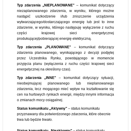
Typ zdarzenia „NIEPLANOWANE"
– komunikat dotyczący
niezaplanowanego zdarzenia, w wyniku, którego możne
nastąpić uszkodzenie i/lub zniszczenie urządzenia
wytwarzającego/dostarczającego energię lub jest to inne
zdarzenie, w wyniku, którego następuję wyłączenie z ruchu
części krajowej sieci energetycznej
produkującej/pobierającej energię elektryczną.
Typ zdarzenia „PLANOWANE"
– komunikat dotyczący
zdarzenia planowanego, wynikającego z decyzji podjętej
przez Uczestnika Rynku, powstającego w momencie
przyjęcia planu (wyłączenia z ruchu części krajowej sieci
energetycznej na określony czas).
Typ zdarzenia „INNE"
– komunikat dotyczący sytuacji,
nieobejmującej planowanego lub nieplanowanego
zdarzenia, lecz mogącego mieć wpływ na kształtowanie się
cen na hurtowych rynkach energii, między innymi informacja
o zmianach mocy osiągalnej.
Status komunikatu „Aktywny"
– status komunikatu
przyznawany dla potwierdzonego zdarzenia, które obecnie
trwa lub będzie trwało.
Status komunikatu „Nieaktywny"
– status komunikatu