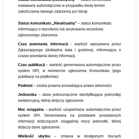
nadawany automatycznie w przypadku kiedy termin
zakończenia danego zdarzenia już minął.
Status komunikatu „Nieaktualny"
– status komunikatu
informujący o wycofaniu lub anulowaniu wcześniej
zgłoszonego zdarzenia.
Czas powstania
informacji
- wartość wpisywana przez
Zgłaszającego (dokładna data i godzina), informująca o
czasie powstania danej informacji.
Czas
publikacji
– wartość generowana automatycznie przez
system GPI, w momencie zgłoszenia Komunikatu (jego
publikacji na platformie).
Podmiot
– osoba prawna posiadająca prawo własności.
Jednostka
– dane jednoznacznie identyfikujące jednostkę
ewidencyjną, której dotyczy zgłoszenie.
Moc
osiągalna
– wartość uzupełniana automatycznie przez
system GPI. Generowana na podstawie posiadanych
informacji dotyczących osiągalnej mocy jednostki, której
dotyczy dane zgłoszenie.
Wielkość
ubytku
– zmiana w dostępnych mocach