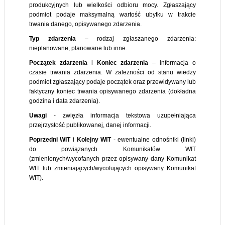
produkcyjnych lub wielkości odbioru mocy. Zgłaszający
podmiot podaje maksymalną wartość ubytku w trakcie
trwania danego, opisywanego zdarzenia.
Typ
zdarzenia
– rodzaj zgłaszanego zdarzenia:
nieplanowane, planowane lub inne.
Początek
zdarzenia
i
Koniec
zdarzenia
– informacja o
czasie trwania zdarzenia. W zależności od stanu wiedzy
podmiot zgłaszający podaje początek oraz przewidywany lub
faktyczny koniec trwania opisywanego zdarzenia (dokładna
godzina i data zdarzenia).
Uwagi
- zwięzła informacja tekstowa uzupełniająca
przejrzystość publikowanej, danej informacji.
Poprzedni WIT
i
Kolejny WIT
- ewentualne odnośniki (linki)
do powiązanych Komunikatów WIT
(zmienionych/wycofanych przez opisywany dany Komunikat
WIT lub zmieniających/wycofujących opisywany Komunikat
WIT).