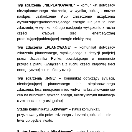
Typ zdarzenia „NIEPLANOWANE"
– komunikat dotyczący
niezaplanowanego zdarzenia, w wyniku, którego możne
nastąpić uszkodzenie i/lub zniszczenie urządzenia
wytwarzającego/dostarczającego energię lub jest to inne
zdarzenie, w wyniku, którego następuję wyłączenie z ruchu
części krajowej sieci energetycznej
produkującej/pobierającej energię elektryczną.
Typ zdarzenia „PLANOWANE"
– komunikat dotyczący
zdarzenia planowanego, wynikającego z decyzji podjętej
przez Uczestnika Rynku, powstającego w momencie
przyjęcia planu (wyłączenia z ruchu części krajowej sieci
energetycznej na określony czas).
Typ zdarzenia „INNE"
– komunikat dotyczący sytuacji,
nieobejmującej planowanego lub nieplanowanego
zdarzenia, lecz mogącego mieć wpływ na kształtowanie się
cen na hurtowych rynkach energii, między innymi informacja
o zmianach mocy osiągalnej.
Status komunikatu „Aktywny"
– status komunikatu
przyznawany dla potwierdzonego zdarzenia, które obecnie
trwa lub będzie trwało.
Status komunikatu „Nieaktywny"
– status komunikatu