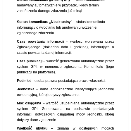
nadawany automatycznie w przypadku kiedy termin
zakończenia danego zdarzenia już minął.
Status komunikatu „Nieaktualny"
– status komunikatu
informujący o wycofaniu lub anulowaniu wcześniej
zgłoszonego zdarzenia.
Czas powstania
informacji
- wartość wpisywana przez
Zgłaszającego (dokładna data i godzina), informująca o
czasie powstania danej informacji.
Czas
publikacji
– wartość generowana automatycznie przez
system GPI, w momencie zgłoszenia Komunikatu (jego
publikacji na platformie).
Podmiot
– osoba prawna posiadająca prawo własności.
Jednostka
– dane jednoznacznie identyfikujące jednostkę
ewidencyjną, której dotyczy zgłoszenie.
Moc
osiągalna
– wartość uzupełniana automatycznie przez
system GPI. Generowana na podstawie posiadanych
informacji dotyczących osiągalnej mocy jednostki, której
dotyczy dane zgłoszenie.
Wielkość
ubytku
– zmiana w dostępnych mocach