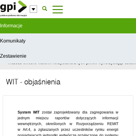
Przejdź do komentarzy
Informacje
Komunikaty
Zestawienie
W celu świadczenia usług na najwyższym poziomie, serwis GPI wykorzys
Możesz określić warunki korzystania z tych plików wykorzystując ustawie
WIT - objaśnienia
System WIT
został zaprojektowany dla zagregowania w
jednym miejscu raportów dotyczących informacji
wewnętrznych, określonych w Rozporządzeniu REMIT
w Art.4, a zgłaszanych przez uczestników rynku energii
posiadających jednostki wytwórcze przyłączone do systemu