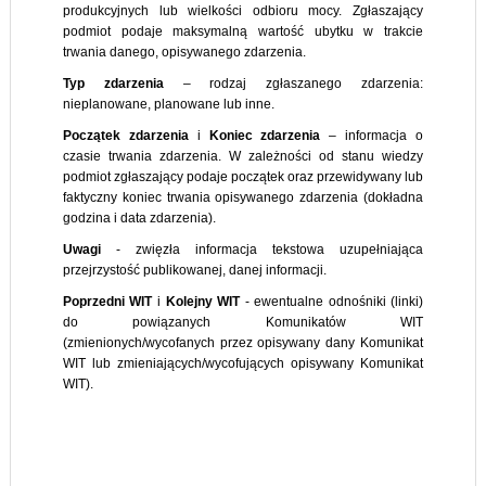
produkcyjnych lub wielkości odbioru mocy. Zgłaszający
podmiot podaje maksymalną wartość ubytku w trakcie
trwania danego, opisywanego zdarzenia.
Typ
zdarzenia
– rodzaj zgłaszanego zdarzenia:
nieplanowane, planowane lub inne.
Początek
zdarzenia
i
Koniec
zdarzenia
– informacja o
czasie trwania zdarzenia. W zależności od stanu wiedzy
podmiot zgłaszający podaje początek oraz przewidywany lub
faktyczny koniec trwania opisywanego zdarzenia (dokładna
godzina i data zdarzenia).
Uwagi
- zwięzła informacja tekstowa uzupełniająca
przejrzystość publikowanej, danej informacji.
Poprzedni WIT
i
Kolejny WIT
- ewentualne odnośniki (linki)
do powiązanych Komunikatów WIT
(zmienionych/wycofanych przez opisywany dany Komunikat
WIT lub zmieniających/wycofujących opisywany Komunikat
WIT).