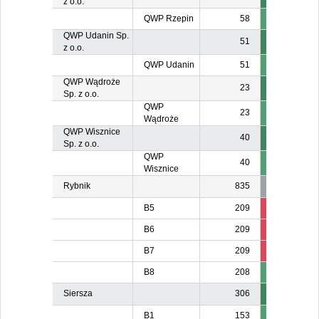
z o.o.
QWP Rzepin
58
QWP Udanin Sp.
51
z o.o.
QWP Udanin
51
QWP Wądroże
23
Sp. z o.o.
QWP
23
Wądroże
QWP Wisznice
40
Sp. z o.o.
QWP
40
Wisznice
Rybnik
835
B5
209
84
8
B6
209
84
8
B7
209
8
8
B8
208
20
Siersza
306
B1
153