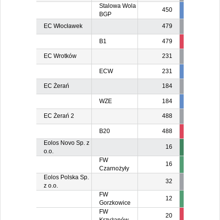
Stalowa Wola
450
450
45
BGP
EC Włocławek
479
B1
479
69
6
EC Wrotków
231
ECW
231
231
23
EC Żerań
184
WZE
184
184
18
EC Żerań 2
488
B20
488
488
48
Eolos Novo Sp. z
16
o.o.
FW
16
Czarnożyły
Eolos Polska Sp.
32
z o.o.
FW
12
Gorzkowice
FW
20
2