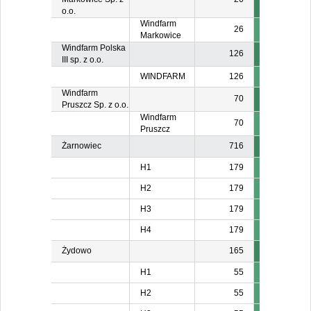
o.o.
Windfarm
26
Markowice
Windfarm Polska
126
III sp. z o.o.
WINDFARM
126
Windfarm
70
Pruszcz Sp. z o.o.
Windfarm
70
Pruszcz
Żarnowiec
716
H1
179
H2
179
H3
179
H4
179
Żydowo
165
H1
55
H2
55