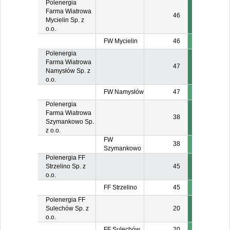
Polenergia
Farma Wiatrowa
46
Mycielin Sp. z
o.o.
FW Mycielin
46
Polenergia
Farma Wiatrowa
47
Namysłów Sp. z
o.o.
FW Namysłów
47
Polenergia
Farma Wiatrowa
38
Szymankowo Sp.
z o.o.
FW
38
Szymankowo
Polenergia FF
Strzelino Sp. z
45
o.o.
FF Strzelino
45
Polenergia FF
Sulechów Sp. z
20
o.o.
FF Sulechów
20