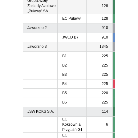
Grupa Azoty
Zakłady Azotowe
128
„Puławy” SA
EC Puławy
128
Jaworzno 2
910
JWCD B7
910
834
83
Jaworzno 3
1345
B1
225
B2
225
B3
225
B4
225
211
21
B5
220
B6
225
JSW KOKS S.A.
114
EC
Koksownia
6
Przyjaźń G1
EC