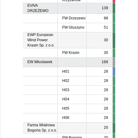
Krzyżanów
EVIVA
139
DRZEŻEWO
FW Drzezewo
88
FW Gluszyno
51
EWP European
Wind Power
30
Krasin Sp. z o.o.
FW Krasin
30
EW Włocławek
168
H01
28
28
2
H02
28
H03
28
H04
28
H05
28
H06
28
Farma Wiatrowa
20
Bogoria Sp. z o.o.
FW Bogoria
20