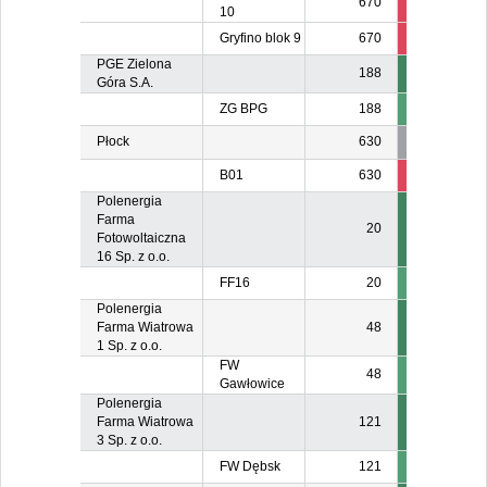
670
32
3
10
Gryfino blok 9
670
12
3
PGE Zielona
188
Góra S.A.
ZG BPG
188
Płock
630
B01
630
165
14
Polenergia
Farma
20
Fotowoltaiczna
16 Sp. z o.o.
FF16
20
Polenergia
Farma Wiatrowa
48
1 Sp. z o.o.
FW
48
Gawłowice
Polenergia
Farma Wiatrowa
121
3 Sp. z o.o.
FW Dębsk
121