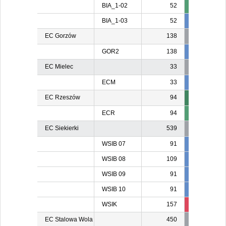
BIA_1-02
52
BIA_1-03
52
52
5
EC Gorzów
138
GOR2
138
138
13
EC Mielec
33
ECM
33
24
2
EC Rzeszów
94
ECR
94
EC Siekierki
539
WSIB 07
91
91
9
WSIB 08
109
109
10
WSIB 09
91
91
9
WSIB 10
91
91
9
WSIK
157
157
15
EC Stalowa Wola
450