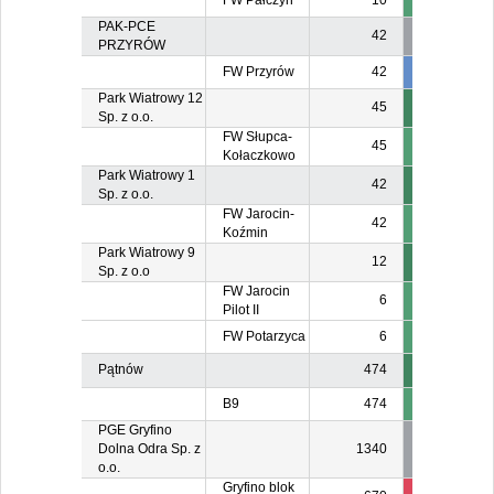
FW Pałczyn
10
PAK-PCE
42
PRZYRÓW
FW Przyrów
42
3
Park Wiatrowy 12
45
Sp. z o.o.
FW Słupca-
45
Kołaczkowo
Park Wiatrowy 1
42
Sp. z o.o.
FW Jarocin-
42
Koźmin
Park Wiatrowy 9
12
Sp. z o.o
FW Jarocin
6
Pilot II
FW Potarzyca
6
Pątnów
474
B9
474
47
PGE Gryfino
Dolna Odra Sp. z
1340
o.o.
Gryfino blok