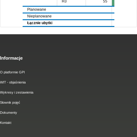
H3
55
Planowane
6144
72
Nieplanowane
4394
36
Łącznie ubytki
10538
109
Informacje
O platformie GPI
WIT - objaśnienia
Wykresy i zestawienia
Słownik pojęć
Dokumenty
Kontakt