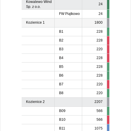
Kowalewo Wind
24
Sp. z o.o.
FW Piątkowo
24
Kozienice 1
1800
B1
228
B2
228
210
21
B3
220
206
20
B4
228
213
21
B5
228
B6
228
B7
220
203
20
B8
220
Kozienice 2
2207
B09
566
B10
566
534
53
B11
1075
981
98