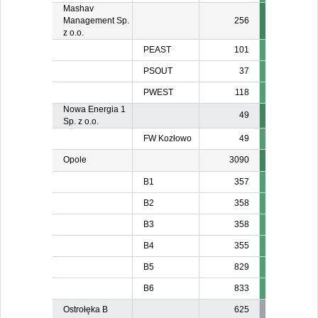
Mashav
Management Sp.
256
z o.o.
PEAST
101
10
PSOUT
37
3
PWEST
118
11
Nowa Energia 1
49
Sp. z o.o.
FW Kozłowo
49
Opole
3090
B1
357
B2
358
B3
358
B4
355
B5
829
B6
833
Ostrołęka B
625