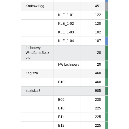
Kraków Łęg
451
KLE_1-01
122
KLE_1-02
120
KLE_1-03
102
KLE_1-04
107
107
10
Lichnowy
Windfarm Sp. z
20
o.o.
FW Lichnowy
20
Łagisza
460
B10
460
Łaziska 3
905
B09
230
B10
225
21
B11
225
B12
225