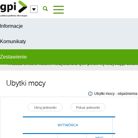
Przejdź do komentarzy
Informacje
Komunikaty
Zestawienie
W celu świadczenia usług na najwyższym poziomie, serwis GPI wykorzys
Możesz określić warunki korzystania z tych plików wykorzystując ustawie
Ubytki mocy
Ubytki mocy - objaśnienia
Ukryj jednostki
Pokaż jednostki
WYTWÓRCA
Poprze