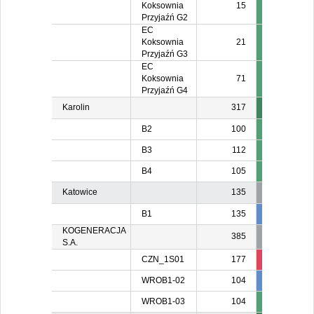
Koksownia
15
Przyjaźń G2
EC
Koksownia
21
Przyjaźń G3
EC
Koksownia
71
Przyjaźń G4
Karolin
317
B2
100
B3
112
B4
105
Katowice
135
B1
135
135
13
KOGENERACJA
385
S.A.
CZN_1S01
177
136
13
WROB1-02
104
104
10
WROB1-03
104