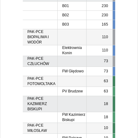
B01
230
40
B02
230
30
2
B03
165
25
PAK-PCE
BIOPALIWA I
110
WODÓR
Elektrownia
110
55
5
Konin
PAK-PCE
73
CZŁUCHÓW
FW Ględowo
73
2
PAK-PCE
63
FOTOWOLTAIKA
PV Brudzew
63
PAK-PCE
KAZIMIERZ
18
BISKUPI
FW Kazimierz
18
Biskupi
PAK-PCE
10
MIŁOSŁAW