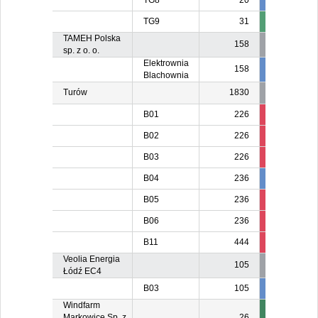
TG8
20
20
2
TG9
31
3
TAMEH Polska
158
sp. z o. o.
Elektrownia
158
80
8
Blachownia
Turów
1830
B01
226
121
B02
226
125
B03
226
226
B04
236
236
23
B05
236
85
B06
236
85
B11
444
139
Veolia Energia
105
Łódź EC4
B03
105
105
10
Windfarm
Markowice Sp. z
26