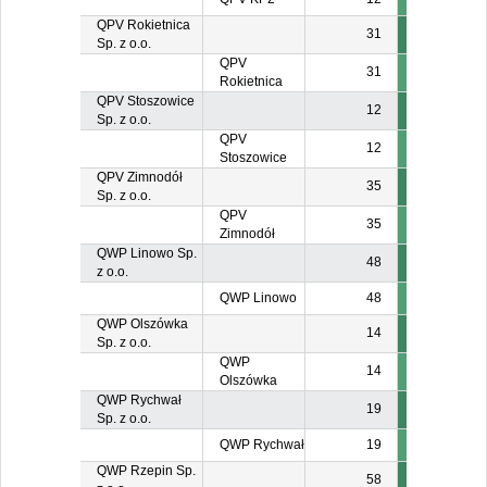
QPV Rokietnica
31
Sp. z o.o.
QPV
31
Rokietnica
QPV Stoszowice
12
Sp. z o.o.
QPV
12
Stoszowice
QPV Zimnodół
35
Sp. z o.o.
QPV
35
Zimnodół
QWP Linowo Sp.
48
z o.o.
QWP Linowo
48
QWP Olszówka
14
Sp. z o.o.
QWP
14
Olszówka
QWP Rychwał
19
Sp. z o.o.
QWP Rychwał
19
QWP Rzepin Sp.
58