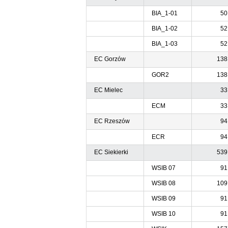
BIA_1-01
50
BIA_1-02
52
BIA_1-03
52
EC Gorzów
138
GOR2
138
EC Mielec
33
ECM
33
EC Rzeszów
94
ECR
94
EC Siekierki
539
WSIB 07
91
WSIB 08
109
WSIB 09
91
WSIB 10
91