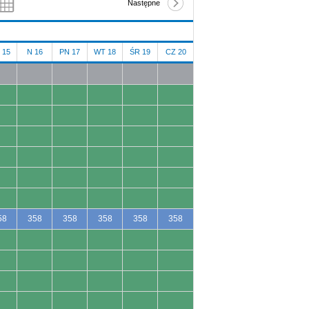
Następne
 15
N 16
PN 17
WT 18
ŚR 19
CZ 20
58
358
358
358
358
358