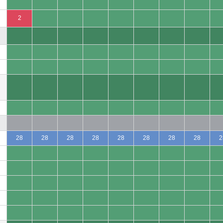
2
28
28
28
28
28
28
28
28
2