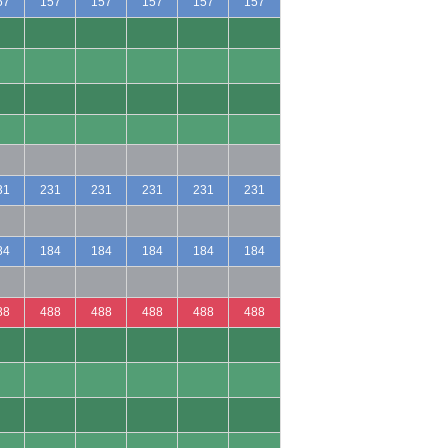
57
157
157
157
157
157
31
231
231
231
231
231
84
184
184
184
184
184
88
488
488
488
488
488