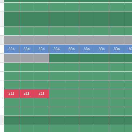
834
834
834
834
834
834
834
834
8
211
211
211