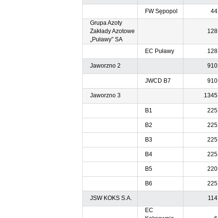
FW Sępopol
44
Grupa Azoty
Zakłady Azotowe
128
„Puławy” SA
EC Puławy
128
Jaworzno 2
910
JWCD B7
910
Jaworzno 3
1345
B1
225
B2
225
B3
225
B4
225
B5
220
B6
225
JSW KOKS S.A.
114
EC