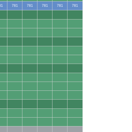
81
781
781
781
781
781