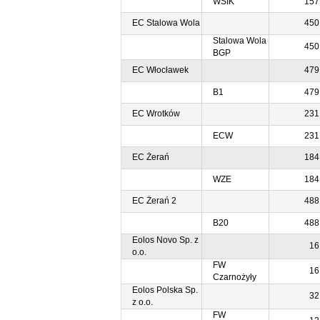
WSIK
157
EC Stalowa Wola
450
Stalowa Wola
450
BGP
EC Włocławek
479
B1
479
EC Wrotków
231
ECW
231
EC Żerań
184
WZE
184
EC Żerań 2
488
B20
488
Eolos Novo Sp. z
16
o.o.
FW
16
Czarnożyły
Eolos Polska Sp.
32
z o.o.
FW