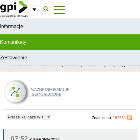
Przejdź do komentarzy
Informacje
Komunikaty
Zestawienie
W celu świadczenia usług na najwyższym poziomie, serwis GPI wykorzys
Możesz określić warunki korzystania z tych plików wykorzystując ustawie
Ważne Informacje Transakcyjne
Przeszukaj bazę WIT
Znaleziono:
197651
07:52
8 SIERPNIA 2026