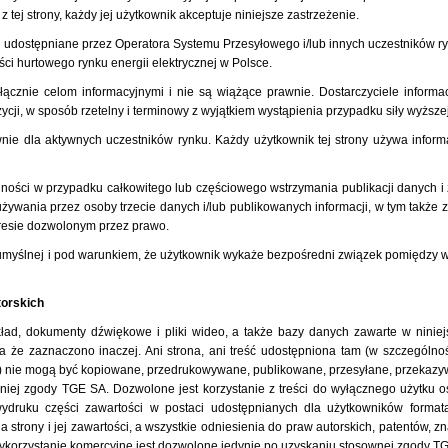
z tej strony, każdy jej użytkownik akceptuje niniejsze zastrzeżenie.
udostępniane przez Operatora Systemu Przesyłowego i/lub innych uczestników ry
ci hurtowego rynku energii elektrycznej w Polsce.
cznie celom informacyjnymi i nie są wiążące prawnie. Dostarczyciele informa
ycji, w sposób rzetelny i terminowy z wyjątkiem wystąpienia przypadku siły wyższej
e dla aktywnych uczestników rynku. Każdy użytkownik tej strony używa inform
ności w przypadku całkowitego lub częściowego wstrzymania publikacji danych i 
używania przez osoby trzecie danych i/lub publikowanych informacji, w tym także z
kresie dozwolonym przez prawo.
umyślnej i pod warunkiem, że użytkownik wykaże bezpośredni związek pomiędzy wi
torskich
ki, układ, dokumenty dźwiękowe i pliki wideo, a także bazy danych zawarte w ni
 że zaznaczono inaczej. Ani strona, ani treść udostępniona tam (w szczególnoś
ekst) nie mogą być kopiowane, przedrukowywane, publikowane, przesyłane, przekaz
iej zgody TGE SA. Dozwolone jest korzystanie z treści do wyłącznego użytku o
e wydruku części zawartości w postaci udostępnianych dla użytkowników forma
a strony i jej zawartości, a wszystkie odniesienia do praw autorskich, patentów,
korzystanie komercyjne jest dozwolone jedynie po uzyskaniu stosownej zgody T