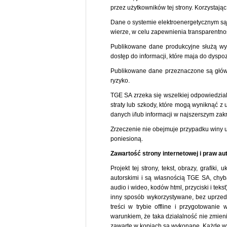
przez użytkowników tej strony. Korzystając 
Dane o systemie elektroenergetycznym są 
wierze, w celu zapewnienia transparentnoś
Publikowane dane produkcyjne służą wyłą
dostęp do informacji, które maja do dyspoz
Publikowane dane przeznaczone są główni
ryzyko.
TGE SA zrzeka się wszelkiej odpowiedzial
straty lub szkody, które mogą wyniknąć z 
danych i/lub informacji w najszerszym za
Zrzeczenie nie obejmuje przypadku winy 
poniesioną.
Zawartość strony internetowej i praw au
Projekt tej strony, tekst, obrazy, grafi
autorskimi i są własnością TGE SA, chyba
audio i wideo, kodów html, przyciski i t
inny sposób wykorzystywane, bez uprzedn
treści w trybie offline i przygotowani
warunkiem, że taka działalność nie zmieni
zawarte w kopiach są wykonane. Każde wy