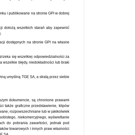
nku i publikowane na stronie GPI w dobrej
cji dołożą wszelkich starań aby zapewnić
.
acji dostępnych na stronie GPI na własne
zrzeka się wszelkiej odpowiedzialności za
a wszelkie błędy, niedokładności lub braki
ną umyślną TGE SA, a stratą przez siebie
niejszym dokumencie, są chronione prawami
ci także graficzne przedstawienie, klipów
ywane, rozpowszechniane lub w jakikolwiek
sobistego, niekomercyjnego, wyświetlanie
tach do pobrania zawartości, jednak pod
 znaków towarowych i innych praw własności
GE SA.