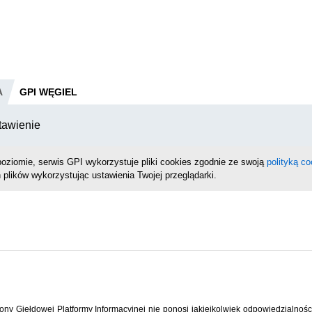
A
GPI WĘGIEL
tawienie
oziomie, serwis GPI wykorzystuje pliki cookies zgodnie ze swoją
polityką co
 plików wykorzystując ustawienia Twojej przeglądarki.
strony Giełdowej Platformy Informacyjnej nie ponosi jakiejkolwiek odpowiedzialno