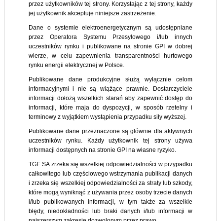
przez użytkowników tej strony. Korzystając z tej strony, każdy
jej użytkownik akceptuje niniejsze zastrzeżenie.
Dane o systemie elektroenergetycznym są udostępniane
przez Operatora Systemu Przesyłowego i/lub innych
uczestników rynku i publikowane na stronie GPI w dobrej
wierze, w celu zapewnienia transparentności hurtowego
rynku energii elektrycznej w Polsce.
Publikowane dane produkcyjne służą wyłącznie celom
informacyjnymi i nie są wiążące prawnie. Dostarczyciele
informacji dołożą wszelkich starań aby zapewnić dostęp do
informacji, które maja do dyspozycji, w sposób rzetelny i
terminowy z wyjątkiem wystąpienia przypadku siły wyższej.
Publikowane dane przeznaczone są głównie dla aktywnych
uczestników rynku. Każdy użytkownik tej strony używa
informacji dostępnych na stronie GPI na własne ryzyko.
TGE SA zrzeka się wszelkiej odpowiedzialności w przypadku
całkowitego lub częściowego wstrzymania publikacji danych
i zrzeka się wszelkiej odpowiedzialności za straty lub szkody,
które mogą wyniknąć z używania przez osoby trzecie danych
i/lub publikowanych informacji, w tym także za wszelkie
błędy, niedokładności lub braki danych i/lub informacji w
najszerszym zakresie dozwolonym przez prawo.