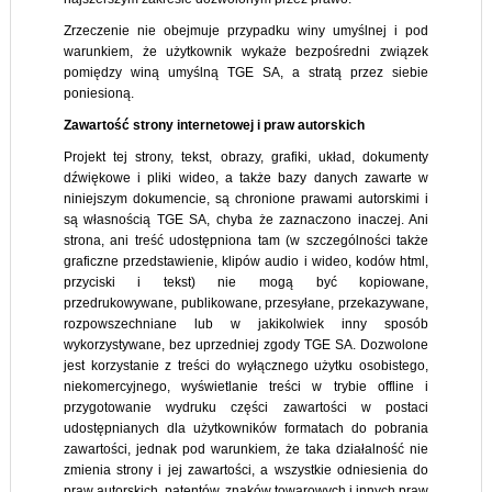
Zrzeczenie nie obejmuje przypadku winy umyślnej i pod
warunkiem, że użytkownik wykaże bezpośredni związek
pomiędzy winą umyślną TGE SA, a stratą przez siebie
poniesioną.
Zawartość strony internetowej i praw autorskich
Projekt tej strony, tekst, obrazy, grafiki, układ, dokumenty
dźwiękowe i pliki wideo, a także bazy danych zawarte w
niniejszym dokumencie, są chronione prawami autorskimi i
są własnością TGE SA, chyba że zaznaczono inaczej. Ani
strona, ani treść udostępniona tam (w szczególności także
graficzne przedstawienie, klipów audio i wideo, kodów html,
przyciski i tekst) nie mogą być kopiowane,
przedrukowywane, publikowane, przesyłane, przekazywane,
rozpowszechniane lub w jakikolwiek inny sposób
wykorzystywane, bez uprzedniej zgody TGE SA. Dozwolone
jest korzystanie z treści do wyłącznego użytku osobistego,
niekomercyjnego, wyświetlanie treści w trybie offline i
przygotowanie wydruku części zawartości w postaci
udostępnianych dla użytkowników formatach do pobrania
zawartości, jednak pod warunkiem, że taka działalność nie
zmienia strony i jej zawartości, a wszystkie odniesienia do
praw autorskich, patentów, znaków towarowych i innych praw