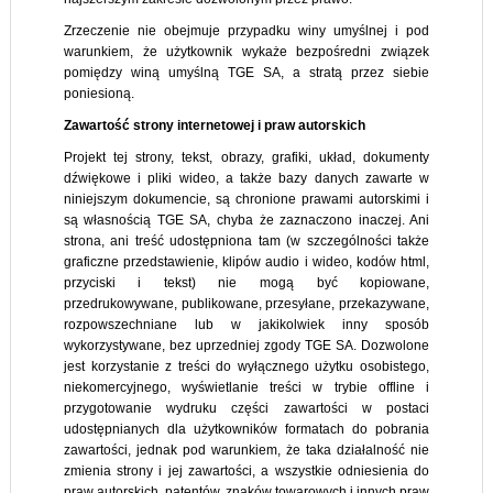
Zrzeczenie nie obejmuje przypadku winy umyślnej i pod
warunkiem, że użytkownik wykaże bezpośredni związek
pomiędzy winą umyślną TGE SA, a stratą przez siebie
poniesioną.
Zawartość strony internetowej i praw autorskich
Projekt tej strony, tekst, obrazy, grafiki, układ, dokumenty
dźwiękowe i pliki wideo, a także bazy danych zawarte w
niniejszym dokumencie, są chronione prawami autorskimi i
są własnością TGE SA, chyba że zaznaczono inaczej. Ani
strona, ani treść udostępniona tam (w szczególności także
graficzne przedstawienie, klipów audio i wideo, kodów html,
przyciski i tekst) nie mogą być kopiowane,
przedrukowywane, publikowane, przesyłane, przekazywane,
rozpowszechniane lub w jakikolwiek inny sposób
wykorzystywane, bez uprzedniej zgody TGE SA. Dozwolone
jest korzystanie z treści do wyłącznego użytku osobistego,
niekomercyjnego, wyświetlanie treści w trybie offline i
przygotowanie wydruku części zawartości w postaci
udostępnianych dla użytkowników formatach do pobrania
zawartości, jednak pod warunkiem, że taka działalność nie
zmienia strony i jej zawartości, a wszystkie odniesienia do
praw autorskich, patentów, znaków towarowych i innych praw