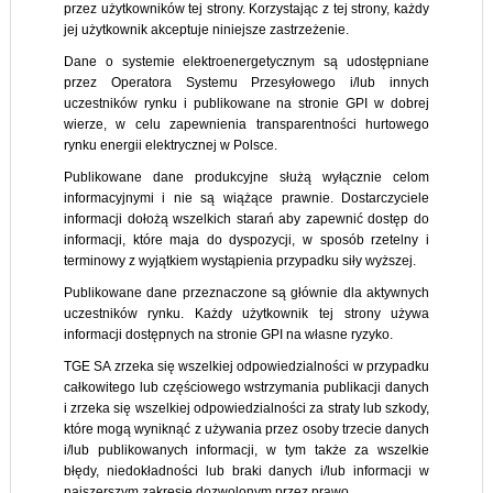
przez użytkowników tej strony. Korzystając z tej strony, każdy
jej użytkownik akceptuje niniejsze zastrzeżenie.
Dane o systemie elektroenergetycznym są udostępniane
przez Operatora Systemu Przesyłowego i/lub innych
uczestników rynku i publikowane na stronie GPI w dobrej
wierze, w celu zapewnienia transparentności hurtowego
rynku energii elektrycznej w Polsce.
Publikowane dane produkcyjne służą wyłącznie celom
informacyjnymi i nie są wiążące prawnie. Dostarczyciele
informacji dołożą wszelkich starań aby zapewnić dostęp do
informacji, które maja do dyspozycji, w sposób rzetelny i
terminowy z wyjątkiem wystąpienia przypadku siły wyższej.
Publikowane dane przeznaczone są głównie dla aktywnych
uczestników rynku. Każdy użytkownik tej strony używa
informacji dostępnych na stronie GPI na własne ryzyko.
TGE SA zrzeka się wszelkiej odpowiedzialności w przypadku
całkowitego lub częściowego wstrzymania publikacji danych
i zrzeka się wszelkiej odpowiedzialności za straty lub szkody,
które mogą wyniknąć z używania przez osoby trzecie danych
i/lub publikowanych informacji, w tym także za wszelkie
błędy, niedokładności lub braki danych i/lub informacji w
najszerszym zakresie dozwolonym przez prawo.