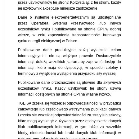
przez użytkowników tej strony. Korzystając z tej strony, każdy
jej użytkownik akceptuje niniejsze zastrzeżenie.
Dane o systemie elektroenergetycznym są udostępniane
przez Operatora Systemu Przesyłowego i/lub innych
uczestników rynku i publikowane na stronie GPI w dobrej
wierze, w celu zapewnienia transparentności hurtowego
rynku energii elektrycznej w Polsce.
Publikowane dane produkcyjne służą wyłącznie celom
informacyjnymi i nie są wiążące prawnie. Dostarczyciele
informacji dołożą wszelkich starań aby zapewnić dostęp do
informacji, które maja do dyspozycji, w sposób rzetelny i
terminowy z wyjątkiem wystąpienia przypadku siły wyższej.
Publikowane dane przeznaczone są głównie dla aktywnych
uczestników rynku. Każdy użytkownik tej strony używa
informacji dostępnych na stronie GPI na własne ryzyko.
TGE SA zrzeka się wszelkiej odpowiedzialności w przypadku
całkowitego lub częściowego wstrzymania publikacji danych
i zrzeka się wszelkiej odpowiedzialności za straty lub szkody,
które mogą wyniknąć z używania przez osoby trzecie danych
i/lub publikowanych informacji, w tym także za wszelkie
błędy, niedokładności lub braki danych i/lub informacji w
najszerszym zakresie dozwolonym przez prawo.