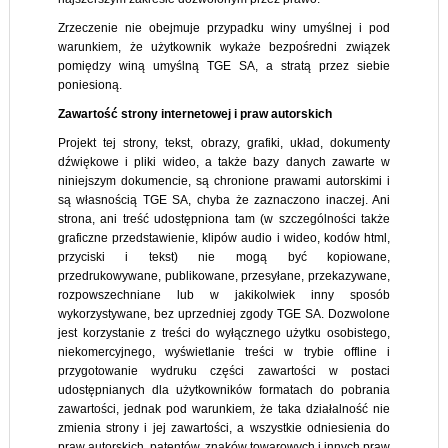
Zrzeczenie nie obejmuje przypadku winy umyślnej i pod
warunkiem, że użytkownik wykaże bezpośredni związek
pomiędzy winą umyślną TGE SA, a stratą przez siebie
poniesioną.
Zawartość strony internetowej i praw autorskich
Projekt tej strony, tekst, obrazy, grafiki, układ, dokumenty
dźwiękowe i pliki wideo, a także bazy danych zawarte w
niniejszym dokumencie, są chronione prawami autorskimi i
są własnością TGE SA, chyba że zaznaczono inaczej. Ani
strona, ani treść udostępniona tam (w szczególności także
graficzne przedstawienie, klipów audio i wideo, kodów html,
przyciski i tekst) nie mogą być kopiowane,
przedrukowywane, publikowane, przesyłane, przekazywane,
rozpowszechniane lub w jakikolwiek inny sposób
wykorzystywane, bez uprzedniej zgody TGE SA. Dozwolone
jest korzystanie z treści do wyłącznego użytku osobistego,
niekomercyjnego, wyświetlanie treści w trybie offline i
przygotowanie wydruku części zawartości w postaci
udostępnianych dla użytkowników formatach do pobrania
zawartości, jednak pod warunkiem, że taka działalność nie
zmienia strony i jej zawartości, a wszystkie odniesienia do
praw autorskich, patentów, znaków towarowych i innych praw