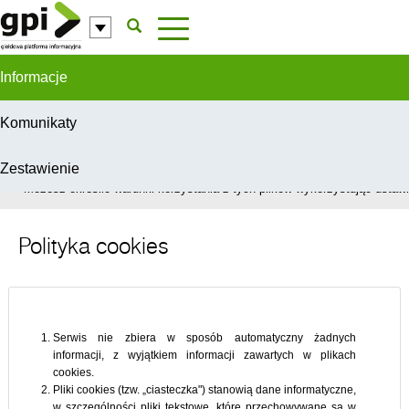
Przejdź do komentarzy
Informacje
Komunikaty
Zestawienie
W celu świadczenia usług na najwyższym poziomie, serwis GPI wykorzys
Możesz określić warunki korzystania z tych plików wykorzystując ustawie
Polityka cookies
Serwis nie zbiera w sposób automatyczny żadnych
informacji, z wyjątkiem informacji zawartych w plikach
cookies.
Pliki cookies (tzw. „ciasteczka") stanowią dane informatyczne,
w szczególności pliki tekstowe, które przechowywane są w