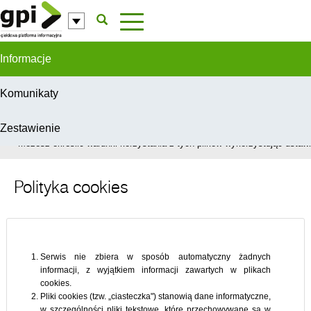
Przejdź do komentarzy
Informacje
Komunikaty
Zestawienie
W celu świadczenia usług na najwyższym poziomie, serwis GPI wykorzys
Możesz określić warunki korzystania z tych plików wykorzystując ustawie
Polityka cookies
Serwis nie zbiera w sposób automatyczny żadnych
informacji, z wyjątkiem informacji zawartych w plikach
cookies.
Pliki cookies (tzw. „ciasteczka") stanowią dane informatyczne,
w szczególności pliki tekstowe, które przechowywane są w