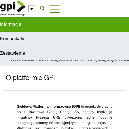
Przejdź do komentarzy
Informacje
Komunikaty
Zestawienie
W celu świadczenia usług na najwyższym poziomie, serwis GPI wykorzys
Możesz określić warunki korzystania z tych plików wykorzystując ustawie
O platformie GPI
Giełdowa Platforma Informacyjna (GPI)
to projekt stworzony
przez Towarową Giełdę Energii SA, będący realizacją
inicjatywy Prezesa URE utworzenia jednej, ogólnie
dostępnej platformy informacyjnej rynku energii elektrycznej.
Platforma jest miejscem publikacji uporządkowanych i