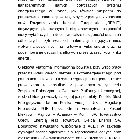
transparentnych danych dotyczących systemu
energetycznego w Polsce, jak również miejscem do
publikowania informacji wewnętrznych zgodnych z zapisami
art.4 Rozporządzenia Komisji Europejskiej „REMIT",
dotyczących planowanych i nieplanowanych dostępności
mocy wytwórczych, a docelowo także dostępności urządzeń
odbiorczych, czyli wszelkich informacji mogących mieć
wpływ na poziom cen na hurtowym rynku energii oraz na
podejmowanie decyzji handlowych przez uczestników rynku
energii.
Giełdowa Platforma Informacyjna powstała przy współpracy
przedstawicieli całego sektora elektroenergetycznego pod
patronatem Prezesa Urzędu Regulacji Energetyki. Prace
prowadzono w konsultacji z powołanym w tym celu
Zespołem Roboczym ds. Giełdowej Platformy Informacyjnej,
w skład którego weszły następujące podmioty: Polskie Sieci
Energetyczne, Tauron Polska Energia, Urząd Regulacji
Energetyki, PGE Polska Grupa Energetyczna, Zespół
Elektrowni Pątnów – Adamów – Konin SA, Towarzystwo
Obrotu Energią oraz Towarowa Giełda Energii SA.
Dodatkowo nawiązano współpracę z ACER w zakresie
wymagań technologicznych dla raportowania danych oraz
wydawania aktów wykonawczych do rozporządzenia REMIT.