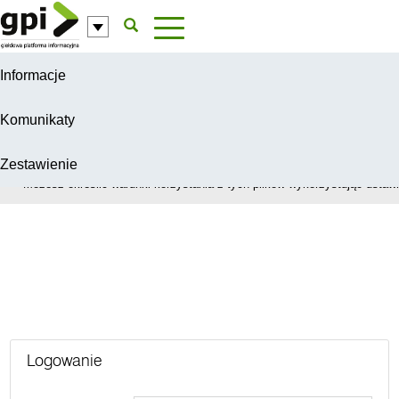
Przejdź do komentarzy
Informacje
Komunikaty
Zestawienie
W celu świadczenia usług na najwyższym poziomie, serwis GPI wykorzys
Możesz określić warunki korzystania z tych plików wykorzystując ustawie
Ważne Informacje Transakcyjne
Logowanie