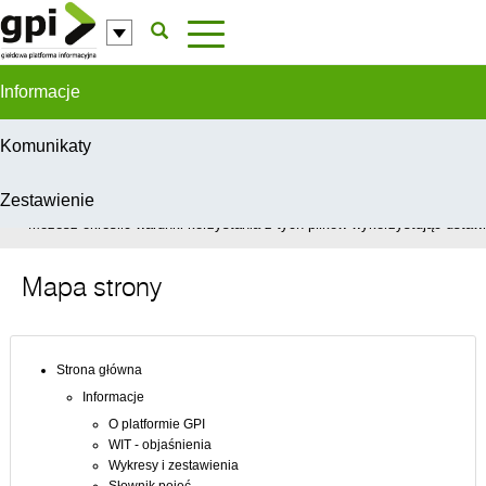
Przejdź do komentarzy
Informacje
Komunikaty
Zestawienie
W celu świadczenia usług na najwyższym poziomie, serwis GPI wykorzys
Możesz określić warunki korzystania z tych plików wykorzystując ustawie
Mapa strony
Strona główna
Informacje
O platformie GPI
WIT - objaśnienia
Wykresy i zestawienia