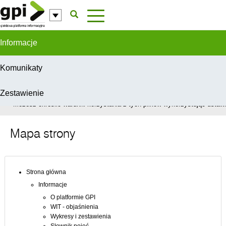
Przejdź do komentarzy
Informacje
Komunikaty
Zestawienie
W celu świadczenia usług na najwyższym poziomie, serwis GPI wykorzys
Możesz określić warunki korzystania z tych plików wykorzystując ustawie
Mapa strony
Strona główna
Informacje
O platformie GPI
WIT - objaśnienia
Wykresy i zestawienia