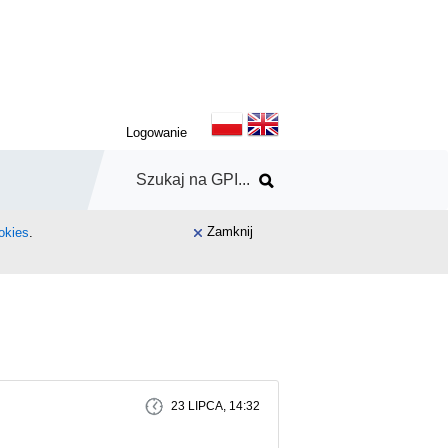
Logowanie
Zamknij
okies
.
23 LIPCA, 14:32