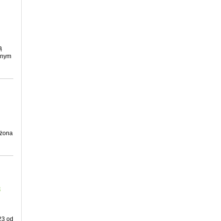
ą
znym
ożona
3
23 od