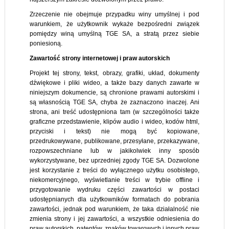
Zrzeczenie nie obejmuje przypadku winy umyślnej i pod
warunkiem, że użytkownik wykaże bezpośredni związek
pomiędzy winą umyślną TGE SA, a stratą przez siebie
poniesioną.
Zawartość strony internetowej i praw autorskich
Projekt tej strony, tekst, obrazy, grafiki, układ, dokumenty
dźwiękowe i pliki wideo, a także bazy danych zawarte w
niniejszym dokumencie, są chronione prawami autorskimi i
są własnością TGE SA, chyba że zaznaczono inaczej. Ani
strona, ani treść udostępniona tam (w szczególności także
graficzne przedstawienie, klipów audio i wideo, kodów html,
przyciski i tekst) nie mogą być kopiowane,
przedrukowywane, publikowane, przesyłane, przekazywane,
rozpowszechniane lub w jakikolwiek inny sposób
wykorzystywane, bez uprzedniej zgody TGE SA. Dozwolone
jest korzystanie z treści do wyłącznego użytku osobistego,
niekomercyjnego, wyświetlanie treści w trybie offline i
przygotowanie wydruku części zawartości w postaci
udostępnianych dla użytkowników formatach do pobrania
zawartości, jednak pod warunkiem, że taka działalność nie
zmienia strony i jej zawartości, a wszystkie odniesienia do
praw autorskich, patentów, znaków towarowych i innych praw