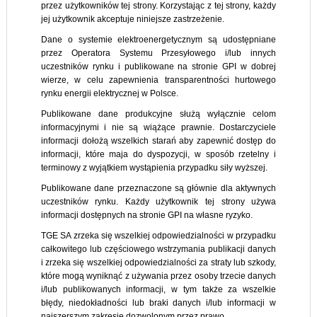
przez użytkowników tej strony. Korzystając z tej strony, każdy
jej użytkownik akceptuje niniejsze zastrzeżenie.
Dane o systemie elektroenergetycznym są udostępniane
przez Operatora Systemu Przesyłowego i/lub innych
uczestników rynku i publikowane na stronie GPI w dobrej
wierze, w celu zapewnienia transparentności hurtowego
rynku energii elektrycznej w Polsce.
Publikowane dane produkcyjne służą wyłącznie celom
informacyjnymi i nie są wiążące prawnie. Dostarczyciele
informacji dołożą wszelkich starań aby zapewnić dostęp do
informacji, które maja do dyspozycji, w sposób rzetelny i
terminowy z wyjątkiem wystąpienia przypadku siły wyższej.
Publikowane dane przeznaczone są głównie dla aktywnych
uczestników rynku. Każdy użytkownik tej strony używa
informacji dostępnych na stronie GPI na własne ryzyko.
TGE SA zrzeka się wszelkiej odpowiedzialności w przypadku
całkowitego lub częściowego wstrzymania publikacji danych
i zrzeka się wszelkiej odpowiedzialności za straty lub szkody,
które mogą wyniknąć z używania przez osoby trzecie danych
i/lub publikowanych informacji, w tym także za wszelkie
błędy, niedokładności lub braki danych i/lub informacji w
najszerszym zakresie dozwolonym przez prawo.