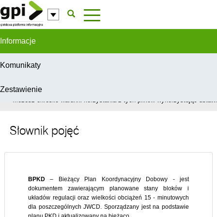
Przejdź do komentarzy
Informacje
Komunikaty
Zestawienie
W celu świadczenia usług na najwyższym poziomie, serwis GPI wykorzys
Możesz określić warunki korzystania z tych plików wykorzystując ustawie
Słownik pojęć
BPKD
– Bieżący Plan Koordynacyjny Dobowy - jest
dokumentem zawierającym planowane stany bloków i
układów regulacji oraz wielkości obciążeń 15 - minutowych
dla poszczególnych JWCD. Sporządzany jest na podstawie
planu PKD i aktualizowany na bieżąco.