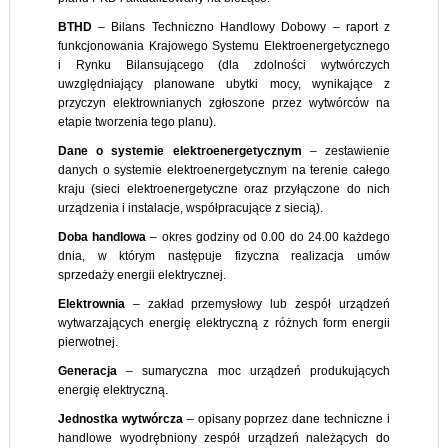
BTHD
– Bilans Techniczno Handlowy Dobowy – raport z
funkcjonowania Krajowego Systemu Elektroenergetycznego
i Rynku Bilansującego (dla zdolności wytwórczych
uwzględniający planowane ubytki mocy, wynikające z
przyczyn elektrownianych zgłoszone przez wytwórców na
etapie tworzenia tego planu).
Dane o systemie elektroenergetycznym
– zestawienie
danych o systemie elektroenergetycznym na terenie całego
kraju (sieci elektroenergetyczne oraz przyłączone do nich
urządzenia i instalacje, współpracujące z siecią).
Doba handlowa
– okres godziny od 0.00 do 24.00 każdego
dnia, w którym następuje fizyczna realizacja umów
sprzedaży energii elektrycznej.
Elektrownia
– zakład przemysłowy lub zespół urządzeń
wytwarzających energię elektryczną z różnych form energii
pierwotnej.
Generacja
– sumaryczna moc urządzeń produkujących
energię elektryczną.
Jednostka wytwórcza
– opisany poprzez dane techniczne i
handlowe wyodrębniony zespół urządzeń należących do