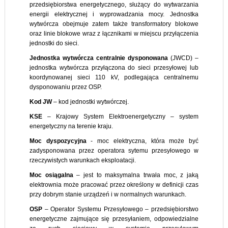
przedsiębiorstwa energetycznego, służący do wytwarzania
energii elektrycznej i wyprowadzania mocy. Jednostka
wytwórcza obejmuje zatem także transformatory blokowe
oraz linie blokowe wraz z łącznikami w miejscu przyłączenia
jednostki do sieci.
Jednostka wytwórcza centralnie dysponowana
(JWCD) –
jednostka wytwórcza przyłączona do sieci przesyłowej lub
koordynowanej sieci 110 kV, podlegająca centralnemu
dysponowaniu przez OSP.
Kod JW
– kod jednostki wytwórczej.
KSE
– Krajowy System Elektroenergetyczny – system
energetyczny na terenie kraju.
Moc dyspozycyjna
- moc elektryczna, która może być
zadysponowana przez operatora sytemu przesyłowego w
rzeczywistych warunkach eksploatacji.
Moc osiągalna
– jest to maksymalna trwała moc, z jaką
elektrownia może pracować przez określony w definicji czas
przy dobrym stanie urządzeń i w normalnych warunkach.
OSP
– Operator Systemu Przesyłowego – przedsiębiorstwo
energetyczne zajmujące się przesyłaniem, odpowiedzialne