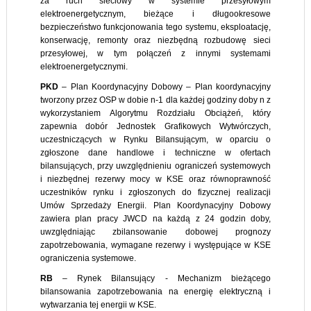
za ruch sieciowy w systemie przesyłowym
elektroenergetycznym, bieżące i długookresowe
bezpieczeństwo funkcjonowania tego systemu, eksploatację,
konserwację, remonty oraz niezbędną rozbudowę sieci
przesyłowej, w tym połączeń z innymi systemami
elektroenergetycznymi.
PKD
– Plan Koordynacyjny Dobowy – Plan koordynacyjny
tworzony przez OSP w dobie n-1 dla każdej godziny doby n z
wykorzystaniem Algorytmu Rozdziału Obciążeń, który
zapewnia dobór Jednostek Grafikowych Wytwórczych,
uczestniczących w Rynku Bilansującym, w oparciu o
zgłoszone dane handlowe i techniczne w ofertach
bilansujących, przy uwzględnieniu ograniczeń systemowych
i niezbędnej rezerwy mocy w KSE oraz równoprawność
uczestników rynku i zgłoszonych do fizycznej realizacji
Umów Sprzedaży Energii. Plan Koordynacyjny Dobowy
zawiera plan pracy JWCD na każdą z 24 godzin doby,
uwzględniając zbilansowanie dobowej prognozy
zapotrzebowania, wymagane rezerwy i występujące w KSE
ograniczenia systemowe.
RB
– Rynek Bilansujący - Mechanizm bieżącego
bilansowania zapotrzebowania na energię elektryczną i
wytwarzania tej energii w KSE.