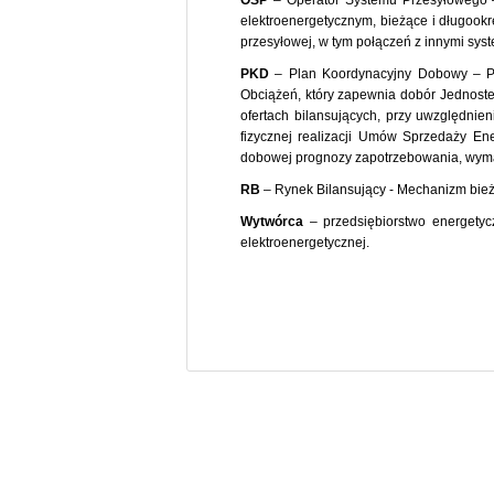
OSP
– Operator Systemu Przesyłowego –
elektroenergetycznym, bieżące i długook
przesyłowej, w tym połączeń z innymi sys
PKD
– Plan Koordynacyjny Dobowy – Pl
Obciążeń, który zapewnia dobór Jednoste
ofertach bilansujących, przy uwzględni
fizycznej realizacji Umów Sprzedaży E
dobowej prognozy zapotrzebowania, wyma
RB
– Rynek Bilansujący - Mechanizm bież
Wytwórca
– przedsiębiorstwo energetycz
elektroenergetycznej.