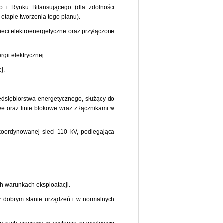
 i Rynku Bilansującego (dla zdolności
etapie tworzenia tego planu).
ieci elektroenergetyczne oraz przyłączone
gii elektrycznej.
j.
dsiębiorstwa energetycznego, służący do
e oraz linie blokowe wraz z łącznikami w
koordynowanej sieci 110 kV, podlegająca
h warunkach eksploatacji.
zy dobrym stanie urządzeń i w normalnych