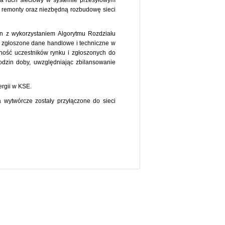
za ruch sieciowy w systemie przesyłowym
, remonty oraz niezbędną rozbudowę sieci
n z wykorzystaniem Algorytmu Rozdziału
o zgłoszone dane handlowe i techniczne w
ność uczestników rynku i zgłoszonych do
dzin doby, uwzględniając zbilansowanie
rgii w KSE.
a wytwórcze zostały przyłączone do sieci