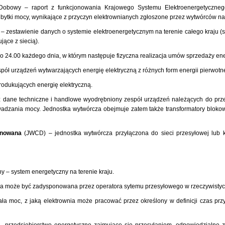
obowy – raport z funkcjonowania Krajowego Systemu Elektroenergetycznego
tki mocy, wynikające z przyczyn elektrownianych zgłoszone przez wytwórców na 
– zestawienie danych o systemie elektroenergetycznym na terenie całego kraju (s
jące z siecią).
o 24.00 każdego dnia, w którym następuje fizyczna realizacja umów sprzedaży ener
pół urządzeń wytwarzających energię elektryczną z różnych form energii pierwotne
odukujących energię elektryczną.
 dane techniczne i handlowe wyodrębniony zespół urządzeń należących do prze
owadzania mocy. Jednostka wytwórcza obejmuje zatem także transformatory blokow
onowana
(JWCD) – jednostka wytwórcza przyłączona do sieci przesyłowej lub 
 – system energetyczny na terenie kraju.
óra może być zadysponowana przez operatora sytemu przesyłowego w rzeczywistyc
ła moc, z jaką elektrownia może pracować przez określony w definicji czas pr