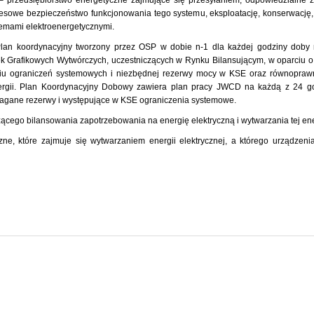
 przedsiębiorstwo energetyczne zajmujące się przesyłaniem, odpowiedzialne 
resowe bezpieczeństwo funkcjonowania tego systemu, eksploatację, konserwację
temami elektroenergetycznymi.
an koordynacyjny tworzony przez OSP w dobie n-1 dla każdej godziny doby 
k Grafikowych Wytwórczych, uczestniczących w Rynku Bilansującym, w oparciu 
eniu ograniczeń systemowych i niezbędnej rezerwy mocy w KSE oraz równopraw
nergii. Plan Koordynacyjny Dobowy zawiera plan pracy JWCD na każdą z 24 go
gane rezerwy i występujące w KSE ograniczenia systemowe.
ącego bilansowania zapotrzebowania na energię elektryczną i wytwarzania tej ene
ne, które zajmuje się wytwarzaniem energii elektrycznej, a którego urządzeni