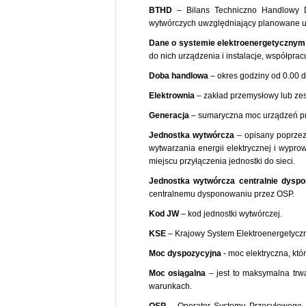
BTHD
– Bilans Techniczno Handlowy D
wytwórczych uwzględniający planowane uby
Dane o systemie elektroenergetycznym
do nich urządzenia i instalacje, współpracu
Doba handlowa
– okres godziny od 0.00 d
Elektrownia
– zakład przemysłowy lub zes
Generacja
– sumaryczna moc urządzeń pr
Jednostka wytwórcza
– opisany poprzez
wytwarzania energii elektrycznej i wypr
miejscu przyłączenia jednostki do sieci.
Jednostka wytwórcza centralnie dysp
centralnemu dysponowaniu przez OSP.
Kod JW
– kod jednostki wytwórczej.
KSE
– Krajowy System Elektroenergetyczny
Moc dyspozycyjna
- moc elektryczna, kt
Moc osiągalna
– jest to maksymalna trwa
warunkach.