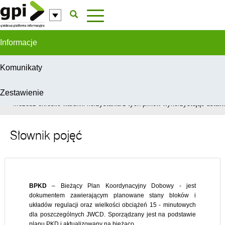
Przejdź do komentarzy
Informacje
Komunikaty
Zestawienie
W celu świadczenia usług na najwyższym poziomie, serwis GPI wykorzys
Możesz określić warunki korzystania z tych plików wykorzystując ustawie
Słownik pojęć
BPKD
– Bieżący Plan Koordynacyjny Dobowy - jest
dokumentem zawierającym planowane stany bloków i
układów regulacji oraz wielkości obciążeń 15 - minutowych
dla poszczególnych JWCD. Sporządzany jest na podstawie
planu PKD i aktualizowany na bieżąco.