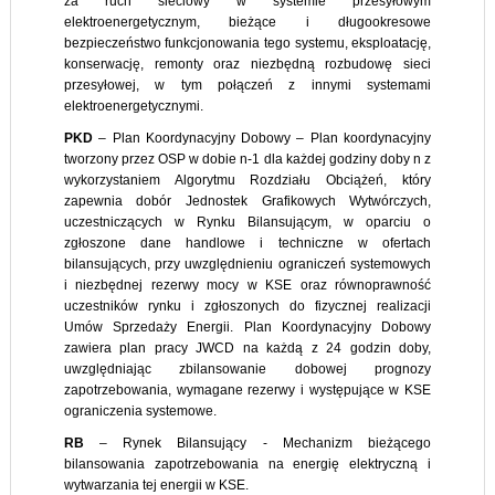
za ruch sieciowy w systemie przesyłowym
elektroenergetycznym, bieżące i długookresowe
bezpieczeństwo funkcjonowania tego systemu, eksploatację,
konserwację, remonty oraz niezbędną rozbudowę sieci
przesyłowej, w tym połączeń z innymi systemami
elektroenergetycznymi.
PKD
– Plan Koordynacyjny Dobowy – Plan koordynacyjny
tworzony przez OSP w dobie n-1 dla każdej godziny doby n z
wykorzystaniem Algorytmu Rozdziału Obciążeń, który
zapewnia dobór Jednostek Grafikowych Wytwórczych,
uczestniczących w Rynku Bilansującym, w oparciu o
zgłoszone dane handlowe i techniczne w ofertach
bilansujących, przy uwzględnieniu ograniczeń systemowych
i niezbędnej rezerwy mocy w KSE oraz równoprawność
uczestników rynku i zgłoszonych do fizycznej realizacji
Umów Sprzedaży Energii. Plan Koordynacyjny Dobowy
zawiera plan pracy JWCD na każdą z 24 godzin doby,
uwzględniając zbilansowanie dobowej prognozy
zapotrzebowania, wymagane rezerwy i występujące w KSE
ograniczenia systemowe.
RB
– Rynek Bilansujący - Mechanizm bieżącego
bilansowania zapotrzebowania na energię elektryczną i
wytwarzania tej energii w KSE.