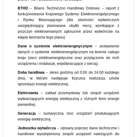
BTHD
– Bilans Techniczno Handlowy Dobowy – raport z
funkcjonowania Krajowego Systemu Elektroenergetycznego
i Rynku Bilansującego (dla zdolności wytwórczych
uwzględniający planowane ubytki mocy, wynikające z
przyczyn elektrownianych zgłoszone przez wytwórców na
etapie tworzenia tego planu).
Dane o systemie elektroenergetycznym
– zestawienie
danych o systemie elektroenergetycznym na terenie całego
kraju (sieci elektroenergetyczne oraz przyłączone do nich
urządzenia i instalacje, współpracujące z siecią).
Doba handlowa
– okres godziny od 0.00 do 24.00 każdego
dnia, w którym następuje fizyczna realizacja umów
sprzedaży energii elektrycznej.
Elektrownia
– zakład przemysłowy lub zespół urządzeń
wytwarzających energię elektryczną z różnych form energii
pierwotnej.
Generacja
– sumaryczna moc urządzeń produkujących
energię elektryczną.
Jednostka wytwórcza
– opisany poprzez dane techniczne i
handlowe wyodrębniony zespół urządzeń należących do