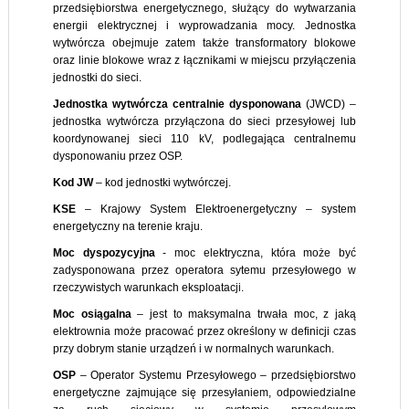
przedsiębiorstwa energetycznego, służący do wytwarzania
energii elektrycznej i wyprowadzania mocy. Jednostka
wytwórcza obejmuje zatem także transformatory blokowe
oraz linie blokowe wraz z łącznikami w miejscu przyłączenia
jednostki do sieci.
Jednostka wytwórcza centralnie dysponowana
(JWCD) –
jednostka wytwórcza przyłączona do sieci przesyłowej lub
koordynowanej sieci 110 kV, podlegająca centralnemu
dysponowaniu przez OSP.
Kod JW
– kod jednostki wytwórczej.
KSE
– Krajowy System Elektroenergetyczny – system
energetyczny na terenie kraju.
Moc dyspozycyjna
- moc elektryczna, która może być
zadysponowana przez operatora sytemu przesyłowego w
rzeczywistych warunkach eksploatacji.
Moc osiągalna
– jest to maksymalna trwała moc, z jaką
elektrownia może pracować przez określony w definicji czas
przy dobrym stanie urządzeń i w normalnych warunkach.
OSP
– Operator Systemu Przesyłowego – przedsiębiorstwo
energetyczne zajmujące się przesyłaniem, odpowiedzialne