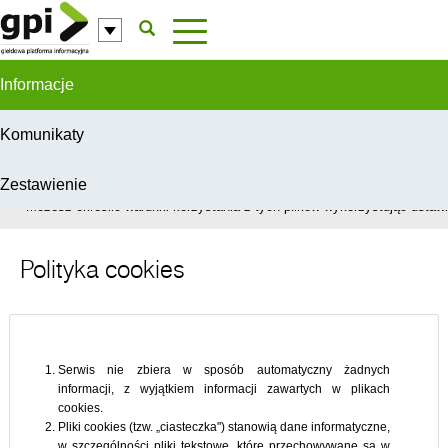
Przejdź do komentarzy
Informacje
Komunikaty
Zestawienie
W celu świadczenia usług na najwyższym poziomie, serwis GPI wykorzys
Możesz określić warunki korzystania z tych plików wykorzystując ustawie
Polityka cookies
Serwis nie zbiera w sposób automatyczny żadnych
informacji, z wyjątkiem informacji zawartych w plikach
cookies.
Pliki cookies (tzw. „ciasteczka") stanowią dane informatyczne,
w szczególności pliki tekstowe, które przechowywane są w