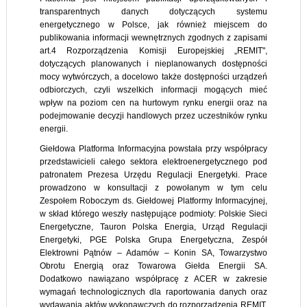
transparentnych danych dotyczących systemu
energetycznego w Polsce, jak również miejscem do
publikowania informacji wewnętrznych zgodnych z zapisami
art.4 Rozporządzenia Komisji Europejskiej „REMIT",
dotyczących planowanych i nieplanowanych dostępności
mocy wytwórczych, a docelowo także dostępności urządzeń
odbiorczych, czyli wszelkich informacji mogących mieć
wpływ na poziom cen na hurtowym rynku energii oraz na
podejmowanie decyzji handlowych przez uczestników rynku
energii.
Giełdowa Platforma Informacyjna powstała przy współpracy
przedstawicieli całego sektora elektroenergetycznego pod
patronatem Prezesa Urzędu Regulacji Energetyki. Prace
prowadzono w konsultacji z powołanym w tym celu
Zespołem Roboczym ds. Giełdowej Platformy Informacyjnej,
w skład którego weszły następujące podmioty: Polskie Sieci
Energetyczne, Tauron Polska Energia, Urząd Regulacji
Energetyki, PGE Polska Grupa Energetyczna, Zespół
Elektrowni Pątnów – Adamów – Konin SA, Towarzystwo
Obrotu Energią oraz Towarowa Giełda Energii SA.
Dodatkowo nawiązano współpracę z ACER w zakresie
wymagań technologicznych dla raportowania danych oraz
wydawania aktów wykonawczych do rozporządzenia REMIT.