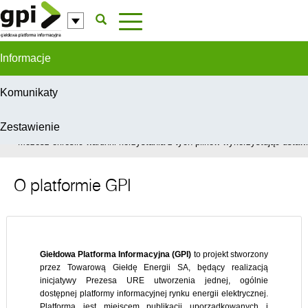
Przejdź do komentarzy
Informacje
Komunikaty
Zestawienie
W celu świadczenia usług na najwyższym poziomie, serwis GPI wykorzys
Możesz określić warunki korzystania z tych plików wykorzystując ustawie
O platformie GPI
Giełdowa Platforma Informacyjna (GPI)
to projekt stworzony
przez Towarową Giełdę Energii SA, będący realizacją
inicjatywy Prezesa URE utworzenia jednej, ogólnie
dostępnej platformy informacyjnej rynku energii elektrycznej.
Platforma jest miejscem publikacji uporządkowanych i