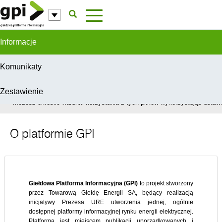
Przejdź do komentarzy
Informacje
Komunikaty
Zestawienie
W celu świadczenia usług na najwyższym poziomie, serwis GPI wykorzys
Możesz określić warunki korzystania z tych plików wykorzystując ustawie
O platformie GPI
Giełdowa Platforma Informacyjna (GPI)
to projekt stworzony
przez Towarową Giełdę Energii SA, będący realizacją
inicjatywy Prezesa URE utworzenia jednej, ogólnie
dostępnej platformy informacyjnej rynku energii elektrycznej.
Platforma jest miejscem publikacji uporządkowanych i