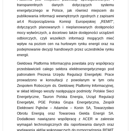
transparentnych danych dotyczących systemu
energetycznego w Polsce, jak również miejscem do
publikowania informacji wewnętrznych zgodnych z zapisami
art.4 Rozporządzenia Komisji Europejskiej „REMIT",
dotyczących planowanych i nieplanowanych dostępności
mocy wytwórczych, a docelowo także dostępności urządzeń
odbiorczych, czyli wszelkich informacji mogących mieć
wpływ na poziom cen na hurtowym rynku energii oraz na
podejmowanie decyzji handlowych przez uczestników rynku
energii.
Giełdowa Platforma Informacyjna powstała przy współpracy
przedstawicieli całego sektora elektroenergetycznego pod
patronatem Prezesa Urzędu Regulacji Energetyki. Prace
prowadzono w konsultacji z powołanym w tym celu
Zespołem Roboczym ds. Giełdowej Platformy Informacyjnej,
w skład którego weszły następujące podmioty: Polskie Sieci
Energetyczne, Tauron Polska Energia, Urząd Regulacji
Energetyki, PGE Polska Grupa Energetyczna, Zespół
Elektrowni Pątnów – Adamów – Konin SA, Towarzystwo
Obrotu Energią oraz Towarowa Giełda Energii SA.
Dodatkowo nawiązano współpracę z ACER w zakresie
wymagań technologicznych dla raportowania danych oraz
wydawania aktów wykonawczych do rozporządzenia REMIT.