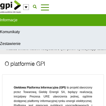
Przejdź do komentarzy
Informacje
Komunikaty
Zestawienie
W celu świadczenia usług na najwyższym poziomie, serwis GPI wykorzys
Możesz określić warunki korzystania z tych plików wykorzystując ustawie
O platformie GPI
Giełdowa Platforma Informacyjna (GPI)
to projekt stworzony
przez Towarową Giełdę Energii SA, będący realizacją
inicjatywy Prezesa URE utworzenia jednej, ogólnie
dostępnej platformy informacyjnej rynku energii elektrycznej.
Platforma jest miejscem publikacji uporządkowanych i