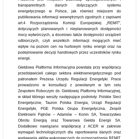
transparentnych danych dotyczących systemu
energetycznego w Polsce, jak również miejscem do
publikowania informacji wewnętrznych zgodnych z zapisami
art.4 Rozporządzenia Komisji Europejskiej „REMIT",
dotyczących planowanych i nieplanowanych dostępności
mocy wytwórczych, a docelowo także dostępności urządzeń
odbiorczych, czyli wszelkich informacji mogących mieć
wpływ na poziom cen na hurtowym rynku energii oraz na
podejmowanie decyzji handlowych przez uczestników rynku
energii.
Giełdowa Platforma Informacyjna powstała przy współpracy
przedstawicieli całego sektora elektroenergetycznego pod
patronatem Prezesa Urzędu Regulacji Energetyki. Prace
prowadzono w konsultacji z powołanym w tym celu
Zespołem Roboczym ds. Giełdowej Platformy Informacyjnej,
w skład którego weszły następujące podmioty: Polskie Sieci
Energetyczne, Tauron Polska Energia, Urząd Regulacji
Energetyki, PGE Polska Grupa Energetyczna, Zespół
Elektrowni Pątnów – Adamów – Konin SA, Towarzystwo
Obrotu Energią oraz Towarowa Giełda Energii SA.
Dodatkowo nawiązano współpracę z ACER w zakresie
wymagań technologicznych dla raportowania danych oraz
wydawania aktów wykonawczych do rozporządzenia REMIT.