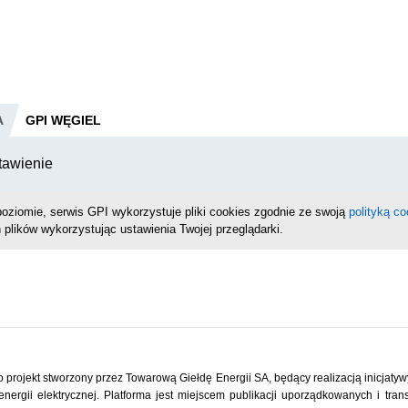
A
GPI WĘGIEL
tawienie
oziomie, serwis GPI wykorzystuje pliki cookies zgodnie ze swoją
polityką co
 plików wykorzystując ustawienia Twojej przeglądarki.
o projekt stworzony przez Towarową Giełdę Energii SA, będący realizacją inicjaty
 energii elektrycznej. Platforma jest miejscem publikacji uporządkowanych i tr