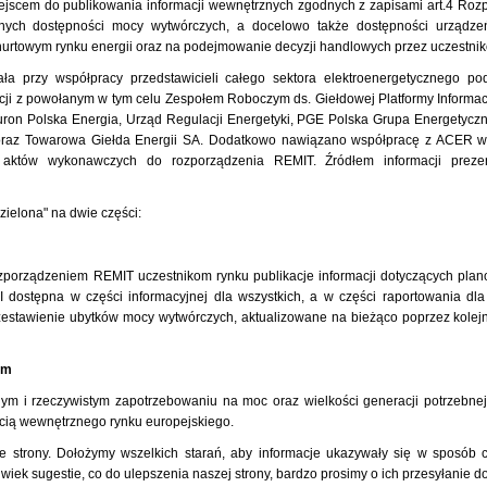
ejscem do publikowania informacji wewnętrznych zgodnych z zapisami art.4 Rozp
ych dostępności mocy wytwórczych, a docelowo także dostępności urządzeń o
rtowym rynku energii oraz na podejmowanie decyzji handlowych przez uczestnikó
ała przy współpracy przedstawicieli całego sektora elektroenergetycznego p
cji z powołanym w tym celu Zespołem Roboczym ds. Giełdowej Platformy Informacy
auron Polska Energia, Urząd Regulacji Energetyki, PGE Polska Grupa Energetyc
oraz Towarowa Giełda Energii SA. Dodatkowo nawiązano współpracę z ACER w
 aktów wykonawczych do rozporządzenia REMIT. Źródłem informacji preze
zielona" na dwie części:
zporządzeniem REMIT uczestnikom rynku publikacje informacji dotyczących pla
I dostępna w części informacyjnej dla wszystkich, a w części raportowania d
t zestawienie ubytków mocy wytwórczych, aktualizowane na bieżąco poprzez kolej
ym
m i rzeczywistym zapotrzebowaniu na moc oraz wielkości generacji potrzebnej
ią wewnętrznego rynku europejskiego.
 strony. Dołożymy wszelkich starań, aby informacje ukazywały się w sposób ci
wiek sugestie, co do ulepszenia naszej strony, bardzo prosimy o ich przesyłanie d