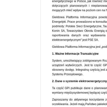
energetycznego w Polsce, jak również mi
dotyczących planowanych i nieplanowan
mogących mieć wpływ na poziom cen na hu
Giełdowa Platforma Informacyjna powst
Energetyki. Prace prowadzono w konsulta
podmioty: Polskie Sieci Energetyczne, T
Konin SA, Towarzystwo Obrotu Energią 
raportowania danych oraz wydawania
elektroenergetycznym" jest PSE SA.
Giełdowa Platforma Informacyjna jest „pod
1. Ważne Informacje Transakcyjne
System, umożliwiający zobligowanym Ro
urządzeń wytwórczych. Jest to część GP
stosowny dostęp. Integralną częścią jes
Systemu Przesyłowego.
2. Dane o systemie elektroenergetyczn
Ta część GPI publikuje dane o planowany
wymiany międzysystemowej będącej częśc
Zapraszamy do aktywnego korzystanie ze
oczekiwania. Jeżeli mają Państwo jakiekol