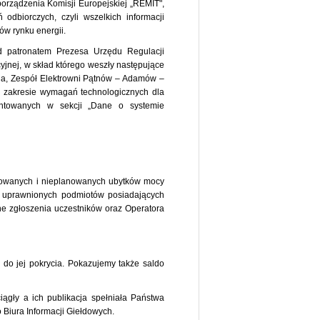
orządzenia Komisji Europejskiej „REMIT",
dbiorczych, czyli wszelkich informacji
w rynku energii.
od patronatem Prezesa Urzędu Regulacji
jnej, w skład którego weszły następujące
zna, Zespół Elektrowni Pątnów – Adamów –
 zakresie wymagań technologicznych dla
ntowanych w sekcji „Dane o systemie
nowanych i nieplanowanych ubytków mocy
la uprawnionych podmiotów posiadających
ne zgłoszenia uczestników oraz Operatora
 do jej pokrycia. Pokazujemy także saldo
ągły a ich publikacja spełniała Państwa
o Biura Informacji Giełdowych.