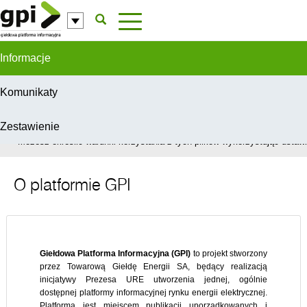
Przejdź do komentarzy
Informacje
Komunikaty
Zestawienie
W celu świadczenia usług na najwyższym poziomie, serwis GPI wykorzys
Możesz określić warunki korzystania z tych plików wykorzystując ustawie
O platformie GPI
Giełdowa Platforma Informacyjna (GPI)
to projekt stworzony
przez Towarową Giełdę Energii SA, będący realizacją
inicjatywy Prezesa URE utworzenia jednej, ogólnie
dostępnej platformy informacyjnej rynku energii elektrycznej.
Platforma jest miejscem publikacji uporządkowanych i