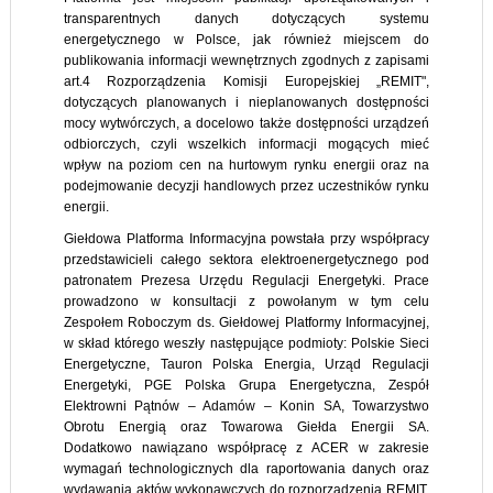
transparentnych danych dotyczących systemu
energetycznego w Polsce, jak również miejscem do
publikowania informacji wewnętrznych zgodnych z zapisami
art.4 Rozporządzenia Komisji Europejskiej „REMIT",
dotyczących planowanych i nieplanowanych dostępności
mocy wytwórczych, a docelowo także dostępności urządzeń
odbiorczych, czyli wszelkich informacji mogących mieć
wpływ na poziom cen na hurtowym rynku energii oraz na
podejmowanie decyzji handlowych przez uczestników rynku
energii.
Giełdowa Platforma Informacyjna powstała przy współpracy
przedstawicieli całego sektora elektroenergetycznego pod
patronatem Prezesa Urzędu Regulacji Energetyki. Prace
prowadzono w konsultacji z powołanym w tym celu
Zespołem Roboczym ds. Giełdowej Platformy Informacyjnej,
w skład którego weszły następujące podmioty: Polskie Sieci
Energetyczne, Tauron Polska Energia, Urząd Regulacji
Energetyki, PGE Polska Grupa Energetyczna, Zespół
Elektrowni Pątnów – Adamów – Konin SA, Towarzystwo
Obrotu Energią oraz Towarowa Giełda Energii SA.
Dodatkowo nawiązano współpracę z ACER w zakresie
wymagań technologicznych dla raportowania danych oraz
wydawania aktów wykonawczych do rozporządzenia REMIT.