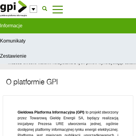
Przejdź do komentarzy
Informacje
Komunikaty
Zestawienie
W celu świadczenia usług na najwyższym poziomie, serwis GPI wykorzys
Możesz określić warunki korzystania z tych plików wykorzystując ustawie
O platformie GPI
Giełdowa Platforma Informacyjna (GPI)
to projekt stworzony
przez Towarową Giełdę Energii SA, będący realizacją
inicjatywy Prezesa URE utworzenia jednej, ogólnie
dostępnej platformy informacyjnej rynku energii elektrycznej.
Platforma jest miejscem publikacji uporządkowanych i