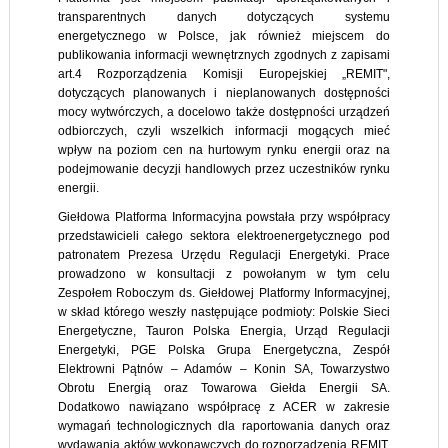
transparentnych danych dotyczących systemu
energetycznego w Polsce, jak również miejscem do
publikowania informacji wewnętrznych zgodnych z zapisami
art.4 Rozporządzenia Komisji Europejskiej „REMIT",
dotyczących planowanych i nieplanowanych dostępności
mocy wytwórczych, a docelowo także dostępności urządzeń
odbiorczych, czyli wszelkich informacji mogących mieć
wpływ na poziom cen na hurtowym rynku energii oraz na
podejmowanie decyzji handlowych przez uczestników rynku
energii.
Giełdowa Platforma Informacyjna powstała przy współpracy
przedstawicieli całego sektora elektroenergetycznego pod
patronatem Prezesa Urzędu Regulacji Energetyki. Prace
prowadzono w konsultacji z powołanym w tym celu
Zespołem Roboczym ds. Giełdowej Platformy Informacyjnej,
w skład którego weszły następujące podmioty: Polskie Sieci
Energetyczne, Tauron Polska Energia, Urząd Regulacji
Energetyki, PGE Polska Grupa Energetyczna, Zespół
Elektrowni Pątnów – Adamów – Konin SA, Towarzystwo
Obrotu Energią oraz Towarowa Giełda Energii SA.
Dodatkowo nawiązano współpracę z ACER w zakresie
wymagań technologicznych dla raportowania danych oraz
wydawania aktów wykonawczych do rozporządzenia REMIT.