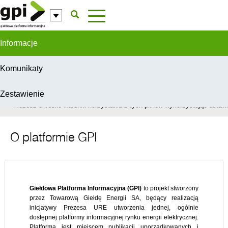
Przejdź do komentarzy
Informacje
Komunikaty
Zestawienie
W celu świadczenia usług na najwyższym poziomie, serwis GPI wykorzys
Możesz określić warunki korzystania z tych plików wykorzystując ustawie
O platformie GPI
Giełdowa Platforma Informacyjna (GPI)
to projekt stworzony
przez Towarową Giełdę Energii SA, będący realizacją
inicjatywy Prezesa URE utworzenia jednej, ogólnie
dostępnej platformy informacyjnej rynku energii elektrycznej.
Platforma jest miejscem publikacji uporządkowanych i