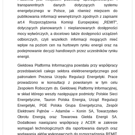
transparentnych danych dotyczących systemu
energetycznego w Polsce, jak również miejscem do
publikowania informacji wewnętrznych zgodnych z zapisami
art.4 Rozporządzenia Komisji Europejskiej „REMIT",
dotyczących planowanych i nieplanowanych dostępności
mocy wytwórczych, a docelowo także dostępności urządzeń
odbiorczych, czyli wszelkich informacji mogących mieć
wpływ na poziom cen na hurtowym rynku energii oraz na
podejmowanie decyzji handlowych przez uczestników rynku
energii.
Giełdowa Platforma Informacyjna powstała przy współpracy
przedstawicieli całego sektora elektroenergetycznego pod
patronatem Prezesa Urzędu Regulacji Energetyki. Prace
prowadzono w konsultacji z powołanym w tym celu
Zespołem Roboczym ds. Giełdowej Platformy Informacyjnej,
w skład którego weszły następujące podmioty: Polskie Sieci
Energetyczne, Tauron Polska Energia, Urząd Regulacji
Energetyki, PGE Polska Grupa Energetyczna, Zespół
Elektrowni Pątnów – Adamów – Konin SA, Towarzystwo
Obrotu Energią oraz Towarowa Giełda Energii SA.
Dodatkowo nawiązano współpracę z ACER w zakresie
wymagań technologicznych dla raportowania danych oraz
wydawania aktów wykonawczych do rozporządzenia REMIT.